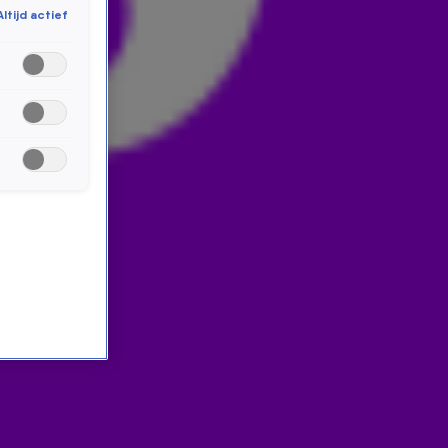
Altijd actief
Rick Romijn had de hele ochtend maar één wens: de
Baron 1898 aanzetten. Die wens ging vrijdag eindelijk in
vervulling! Check de beelden hiernaast.