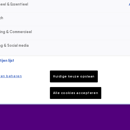
eel & Essentieel
ch
sing & Commercieel
ng & Social media
jen lijst
ren beheren
Huidige keuze opslaan
Alle cookies accepteren