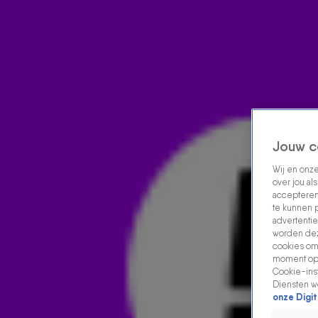
Home
Acties
Radio luisteren
538 dj's
Shows
Muziek
Evenementen
VOLG RADIO 538
Jouw c
Wij en onz
Zoeken
over jou al
Home
Radio Luisteren
538 Gemist
Acties
Alle zenders
accepteren
te kunnen 
advertentie
worden dez
cookies om 
moment opn
Cookie-inst
Diensten w
onze Digit