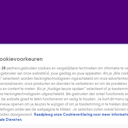
ookievoorkeuren
e
28
partners gebruiken cookies en vergelijkbare technieken om informatie te 
s gebruiker van onze website(s), jouw gedrag en jouw apparaten. Als je „Alle coo
” selecteert, worden trackingtechnologieën ingeschakeld om onze advertenties
personaliseren, onze producten en diensten te verbeteren en om de prestaties
s en content te meten. Als je „Huidige keuze opslaan” selecteert of je toestemmi
e trackingtechnologieën uitgeschakeld. We gebruiken dan enkel functionele e
de website goed te laten functioneren en veilig te houden. Je kunt dit menu o
ieuw openen om je keuzes te wijzigen of om je toestemming in te trekken door
ellingen onder aan de webpagina te klikken. Je selecties zullen overal binnen 
orden doorgevoerd.
Raadpleeg onze Cookieverklaring voor meer informati
ale Diensten.