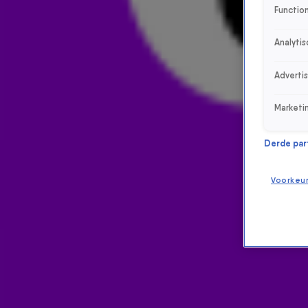
Function
Analytis
Adverti
Marketi
Derde parti
Voorkeu