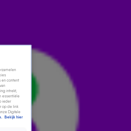
verzamelen
kies
 en content
 van
ng intrekt,
RICKS DROOM OM DE BARON TE BEDIENEN KOMT
n essentiële
p ieder
EINDELIJK UIT! 🤩🎢
 op de link
28 juli 2025, 09:57
onze Digitale
e.
Bekijk hier
De 538 Ochtendshow kwam afgelopen vrijdag live
vanuit het gloednieuwe Efteling Grand Hotel. 538-dj