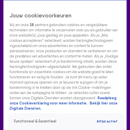
Jouw cookievoorkeuren
Wij en onze
28
partners gebruiken cookies en vergelijkbare
technieken om informatie te verzamelen over jou als gebruiker van
onze website(s), jouw gedrag en jouw apparaten. Als je „Alle
cookies accepteren” selecteert, worden trackingtechnologieën
Home
Acties
Radio luisteren
538 dj's
Shows
Muziek
Evenementen
ingeschakeld om onze advertenties en content te kunnen
VOLG RADIO 538
personaliseren, onze producten en diensten te verbeteren en om
de prestaties van advertenties en content te meten. Als je „Huidige
keuze opslaan” selecteert of je toestemming intrekt, worden deze
trackingtechnologieën uitgeschakeld. We gebruiken dan enkel
Zoeken
functionele en essentiële cookies om de website goed te laten
functioneren en veilig te houden. Je kunt dit menu op ieder
moment opnieuw openen om je keuzes te wijzigen of om je
toestemming in te trekken door op de link Cookie-instellingen
Home
Radio Luisteren
538 Gemist
Acties
Alle zenders
onder aan de webpagina te klikken. Je selecties zullen overal
binnen onze Digitale Diensten worden doorgevoerd.
Raadpleeg
ROB SCHEEPERS DUIKT IN ROMANCE LEWIS HAMILTON
onze Cookieverklaring voor meer informatie.
Bekijk hier onze
EN KIM KARDASHIAN
Digitale Diensten.
6 feb 2026, 13:24
Functioneel & Essentieel
Altijd actief
Voordat je het weekend inluidt neemt Rob Scheepers het