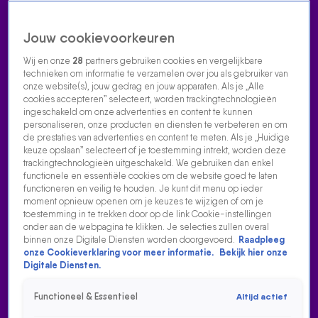
Jouw cookievoorkeuren
Wij en onze
28
partners gebruiken cookies en vergelijkbare
technieken om informatie te verzamelen over jou als gebruiker van
onze website(s), jouw gedrag en jouw apparaten. Als je „Alle
cookies accepteren” selecteert, worden trackingtechnologieën
Home
Acties
Radio luisteren
538 dj's
Shows
Muziek
Evenementen
ingeschakeld om onze advertenties en content te kunnen
VOLG RADIO 538
personaliseren, onze producten en diensten te verbeteren en om
de prestaties van advertenties en content te meten. Als je „Huidige
keuze opslaan” selecteert of je toestemming intrekt, worden deze
trackingtechnologieën uitgeschakeld. We gebruiken dan enkel
Zoeken
functionele en essentiële cookies om de website goed te laten
functioneren en veilig te houden. Je kunt dit menu op ieder
moment opnieuw openen om je keuzes te wijzigen of om je
toestemming in te trekken door op de link Cookie-instellingen
Home
Radio Luisteren
538 Gemist
Acties
Alle zenders
onder aan de webpagina te klikken. Je selecties zullen overal
binnen onze Digitale Diensten worden doorgevoerd.
Raadpleeg
ROB SCHEEPERS MET DE WEEK IN ONELINERS
onze Cookieverklaring voor meer informatie.
Bekijk hier onze
Digitale Diensten.
1 dec 2023, 17:20
Rob Scheepers belde weer in tijdens De 538 Ochtendshow
Functioneel & Essentieel
Altijd actief
op Radio 538. Deze keer in De Week in Oneliners: grappen