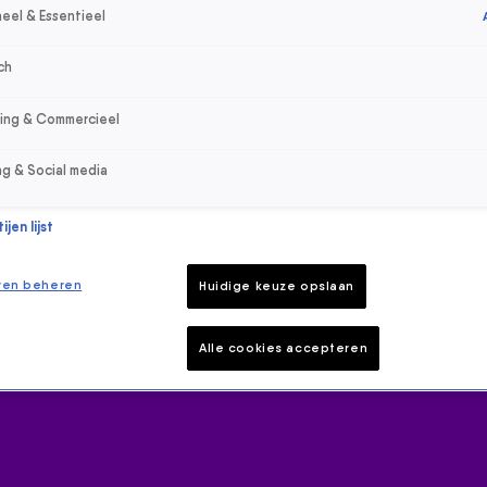
eel & Essentieel
ch
sing & Commercieel
ng & Social media
jen lijst
ren beheren
Huidige keuze opslaan
Alle cookies accepteren