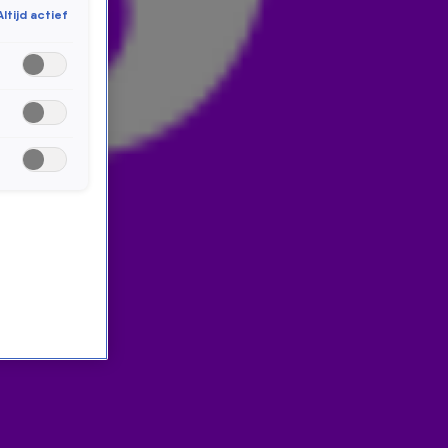
Altijd actief
op sieraden en geld. Genoeg dus om te bespreken in
een nieuwe Week in Oneliners met Rob Scheepers.