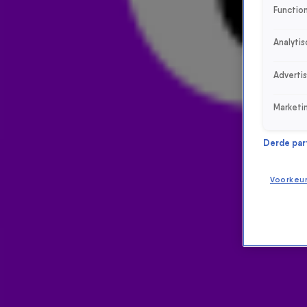
Function
Analytis
Adverti
Marketi
Derde parti
Voorkeu