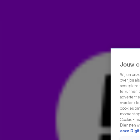
Home
Acties
Radio luisteren
538 dj's
Shows
Muziek
Evenementen
VOLG RADIO 538
Jouw c
Wij en onz
Zoeken
over jou al
Home
Radio Luisteren
538 Gemist
Acties
Alle zenders
accepteren
te kunnen 
advertentie
worden dez
cookies om 
moment opn
Cookie-inst
Diensten w
onze Digit