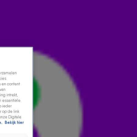
verzamelen
kies
 en content
 van
ng intrekt,
ROB SCHEEPERS OVER HET VERBIEDEN VAN DE
n essentiële
p ieder
ROOKWORST
 op de link
26 apr 2024, 11:40
onze Digitale
e.
Bekijk hier
Taylor Swift verbrak records, rookworsten worden
verboden en een malafide stroopwafel-verkoper is uit