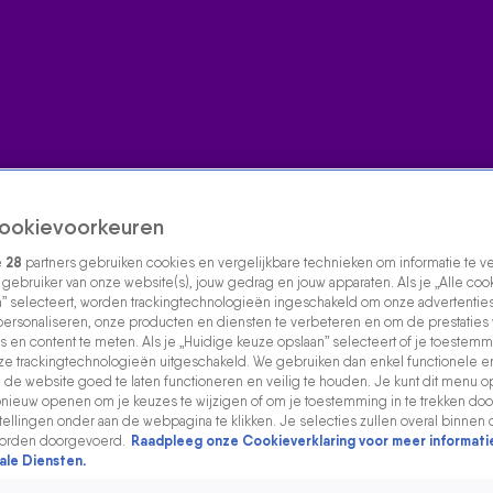
ookievoorkeuren
e
28
partners gebruiken cookies en vergelijkbare technieken om informatie te 
s gebruiker van onze website(s), jouw gedrag en jouw apparaten. Als je „Alle coo
” selecteert, worden trackingtechnologieën ingeschakeld om onze advertenties
personaliseren, onze producten en diensten te verbeteren en om de prestaties
s en content te meten. Als je „Huidige keuze opslaan” selecteert of je toestemmi
e trackingtechnologieën uitgeschakeld. We gebruiken dan enkel functionele e
de website goed te laten functioneren en veilig te houden. Je kunt dit menu o
ieuw openen om je keuzes te wijzigen of om je toestemming in te trekken door
ellingen onder aan de webpagina te klikken. Je selecties zullen overal binnen 
orden doorgevoerd.
Raadpleeg onze Cookieverklaring voor meer informati
ale Diensten.