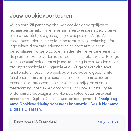
Jouw cookievoorkeuren
Wij en onze
28
partners gebruiken cookies en vergelijkbare
technieken om informatie te verzamelen over jou als gebruiker van
onze website(s), jouw gedrag en jouw apparaten. Als je „Alle
cookies accepteren” selecteert, worden trackingtechnologieën
Home
Acties
Radio luisteren
538 dj's
Shows
Muziek
Evenementen
ingeschakeld om onze advertenties en content te kunnen
VOLG RADIO 538
personaliseren, onze producten en diensten te verbeteren en om
de prestaties van advertenties en content te meten. Als je „Huidige
keuze opslaan” selecteert of je toestemming intrekt, worden deze
trackingtechnologieën uitgeschakeld. We gebruiken dan enkel
Zoeken
functionele en essentiële cookies om de website goed te laten
functioneren en veilig te houden. Je kunt dit menu op ieder
moment opnieuw openen om je keuzes te wijzigen of om je
toestemming in te trekken door op de link Cookie-instellingen
Home
Radio Luisteren
538 Gemist
Acties
Alle zenders
onder aan de webpagina te klikken. Je selecties zullen overal
binnen onze Digitale Diensten worden doorgevoerd.
Raadpleeg
ROLF SANCHEZ MAAKT VEEL INDRUK MET NIEUWE
onze Cookieverklaring voor meer informatie.
Bekijk hier onze
SINGLE!
Digitale Diensten.
14 sep 2023, 11:33
Functioneel & Essentieel
Altijd actief
Rolf Sanchez maakt veel indruk met nieuwe single!