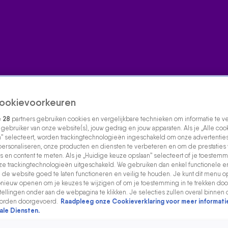
ookievoorkeuren
e
28
partners gebruiken cookies en vergelijkbare technieken om informatie te 
s gebruiker van onze website(s), jouw gedrag en jouw apparaten. Als je „Alle coo
” selecteert, worden trackingtechnologieën ingeschakeld om onze advertenties
personaliseren, onze producten en diensten te verbeteren en om de prestaties
s en content te meten. Als je „Huidige keuze opslaan” selecteert of je toestemmi
e trackingtechnologieën uitgeschakeld. We gebruiken dan enkel functionele e
de website goed te laten functioneren en veilig te houden. Je kunt dit menu o
ieuw openen om je keuzes te wijzigen of om je toestemming in te trekken door
ellingen onder aan de webpagina te klikken. Je selecties zullen overal binnen 
orden doorgevoerd.
Raadpleeg onze Cookieverklaring voor meer informati
ale Diensten.