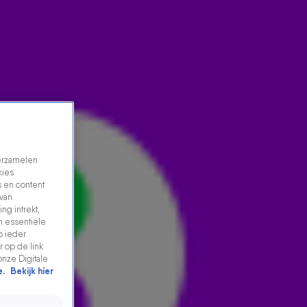
verzamelen
kies
 en content
 van
ng intrekt,
n essentiële
RONALD DE BOER HERBELEEFT WK ’94: 'HET LEEK
p ieder
ALSOF WE IN SLOWMOTION SPEELDEN'
 op de link
onze Digitale
29 mei 2026, 09:17
e.
Bekijk hier
Ronald de Boer herbeleeft WK ’94: 'Het leek alsof we in
slowmotion speelden'