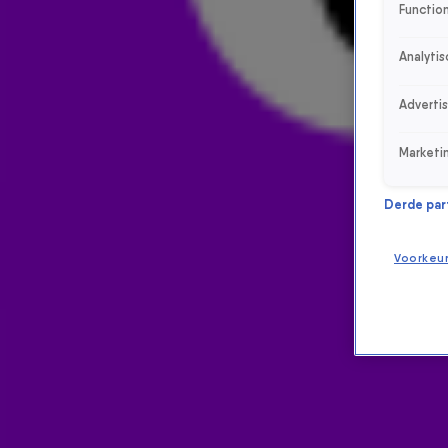
Function
Analytis
Adverti
Marketi
Derde parti
Voorkeu