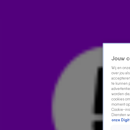
Home
Acties
Radio luisteren
538 dj's
Shows
Muziek
Evenementen
VOLG RADIO 538
Jouw c
Wij en onz
over jou al
Zoeken
accepteren
Home
Radio Luisteren
538 Gemist
Acties
Alle zenders
te kunnen 
advertentie
worden dez
cookies om 
moment opn
Cookie-inst
Diensten w
onze Digit