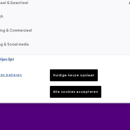
eel & Essentieel
ch
sing & Commercieel
ng & Social media
jen lijst
ren beheren
Huidige keuze opslaan
Alle cookies accepteren