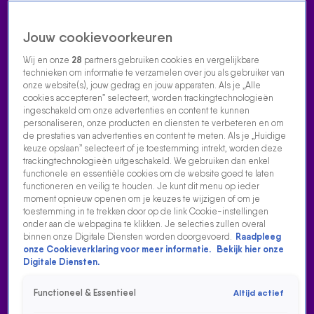
Jouw cookievoorkeuren
Wij en onze
28
partners gebruiken cookies en vergelijkbare
technieken om informatie te verzamelen over jou als gebruiker van
onze website(s), jouw gedrag en jouw apparaten. Als je „Alle
cookies accepteren” selecteert, worden trackingtechnologieën
Home
Acties
Radio luisteren
538 dj's
Shows
Muziek
Evenementen
ingeschakeld om onze advertenties en content te kunnen
VOLG RADIO 538
personaliseren, onze producten en diensten te verbeteren en om
de prestaties van advertenties en content te meten. Als je „Huidige
keuze opslaan” selecteert of je toestemming intrekt, worden deze
trackingtechnologieën uitgeschakeld. We gebruiken dan enkel
Zoeken
functionele en essentiële cookies om de website goed te laten
functioneren en veilig te houden. Je kunt dit menu op ieder
moment opnieuw openen om je keuzes te wijzigen of om je
toestemming in te trekken door op de link Cookie-instellingen
Home
Radio Luisteren
538 Gemist
Acties
Alle zenders
onder aan de webpagina te klikken. Je selecties zullen overal
binnen onze Digitale Diensten worden doorgevoerd.
Raadpleeg
RONALD DE BOER VERWACHT INGRIJPEND BESLUIT
onze Cookieverklaring voor meer informatie.
Bekijk hier onze
VAN DE BONDSCOACH
Digitale Diensten.
30 juni 2026, 07:42
Functioneel & Essentieel
Altijd actief
Het was tot de allerlaatste seconde een spannende