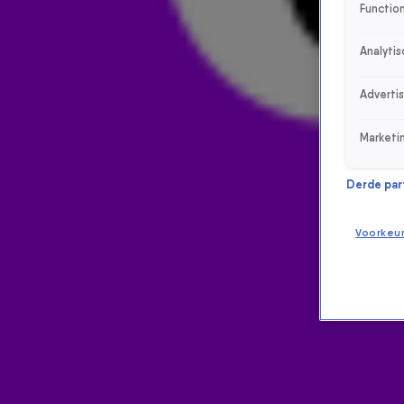
Function
Analytis
Adverti
Marketi
Derde parti
Voorkeu