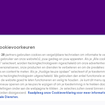
ookievoorkeuren
e
28
partners gebruiken cookies en vergelijkbare technieken om informatie te 
s gebruiker van onze website(s), jouw gedrag en jouw apparaten. Als je „Alle coo
” selecteert, worden trackingtechnologieën ingeschakeld om onze advertenties
personaliseren, onze producten en diensten te verbeteren en om de prestaties
s en content te meten. Als je „Huidige keuze opslaan” selecteert of je toestemmi
e trackingtechnologieën uitgeschakeld. We gebruiken dan enkel functionele e
de website goed te laten functioneren en veilig te houden. Je kunt dit menu o
ieuw openen om je keuzes te wijzigen of om je toestemming in te trekken door
ellingen onder aan de webpagina te klikken. Je selecties zullen overal binnen 
orden doorgevoerd.
Raadpleeg onze Cookieverklaring voor meer informati
ale Diensten.