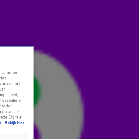
verzamelen
kies
 en content
 van
ng intrekt,
n essentiële
SNELLE EN MARC FLOOR MET PARKJE BIERTJE
p ieder
VRIENDEN BIJ EVERS &CO.
 op de link
onze Digitale
22 mei 2026, 18:31
e.
Bekijk hier
Snelle en Marc Floor met Parkje Biertje Vrienden bij
Evers &co. Luister snel op 538.nl.