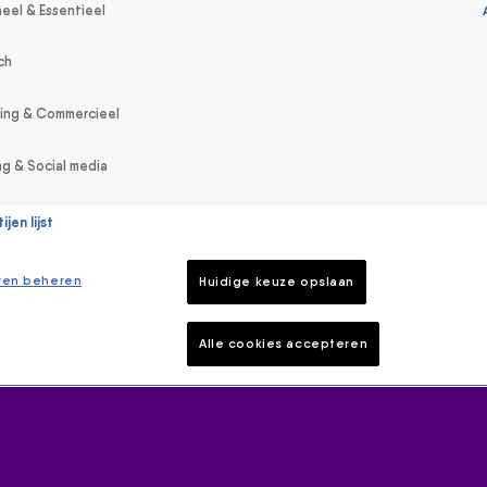
eel & Essentieel
ch
sing & Commercieel
ng & Social media
jen lijst
ren beheren
Huidige keuze opslaan
Alle cookies accepteren