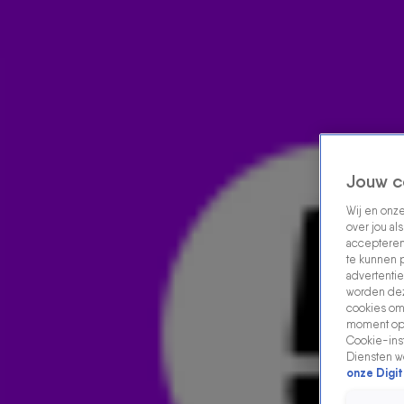
Home
Acties
Radio luisteren
538 dj's
Shows
Muziek
Evenementen
VOLG RADIO 538
Jouw c
Wij en onz
over jou al
Zoeken
accepteren
Home
Radio Luisteren
538 Gemist
Acties
Alle zenders
te kunnen 
advertentie
worden dez
cookies om 
moment opn
Cookie-inst
Diensten w
onze Digit