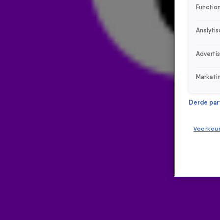
Function
Analytis
Adverti
Marketi
Derde parti
Voorkeu