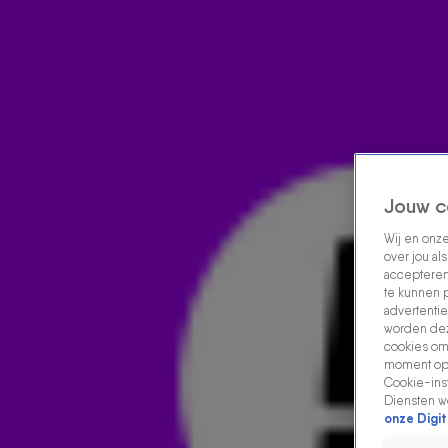
Home
Acties
Radio luisteren
538 dj's
Shows
Muziek
Evenementen
VOLG RADIO 538
Jouw c
Wij en onz
Zoeken
over jou al
Home
Radio Luisteren
538 Gemist
Acties
Alle zenders
accepteren
te kunnen 
advertentie
worden dez
cookies om 
moment opn
Cookie-inst
Diensten w
onze Digit