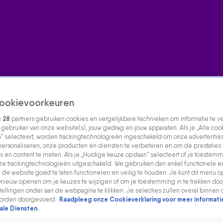
ookievoorkeuren
e
28
partners gebruiken cookies en vergelijkbare technieken om informatie te 
s gebruiker van onze website(s), jouw gedrag en jouw apparaten. Als je „Alle coo
” selecteert, worden trackingtechnologieën ingeschakeld om onze advertenties
personaliseren, onze producten en diensten te verbeteren en om de prestaties
s en content te meten. Als je „Huidige keuze opslaan” selecteert of je toestemmi
e trackingtechnologieën uitgeschakeld. We gebruiken dan enkel functionele e
de website goed te laten functioneren en veilig te houden. Je kunt dit menu o
ieuw openen om je keuzes te wijzigen of om je toestemming in te trekken door
ellingen onder aan de webpagina te klikken. Je selecties zullen overal binnen 
orden doorgevoerd.
Raadpleeg onze Cookieverklaring voor meer informati
ale Diensten.