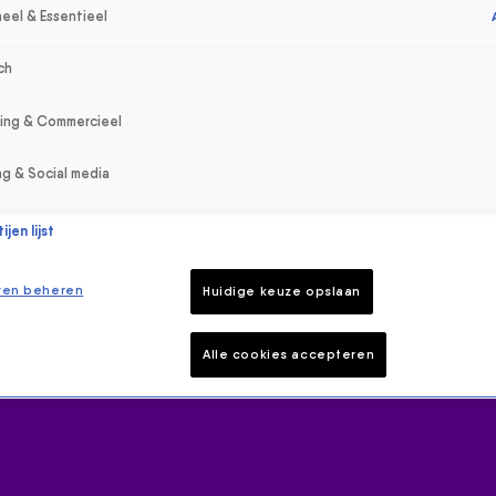
eel & Essentieel
ch
sing & Commercieel
ng & Social media
jen lijst
ren beheren
Huidige keuze opslaan
Alle cookies accepteren