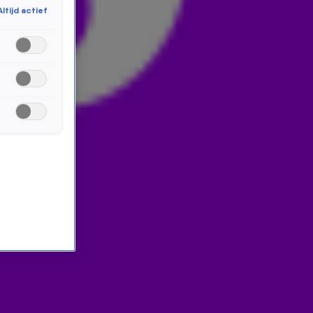
Altijd actief
nieuws! Ook de komende twee jaar blijft Radio 538
partner van De Dutch GP! Ook de komende jaren
kunnen we jou blij blijven maken met weekendtickets
voor de Formule 1 in Zandvoort!