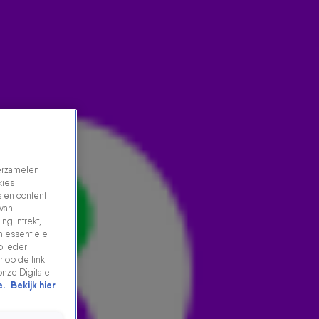
verzamelen
kies
 en content
 van
ng intrekt,
SPORTIEF DIRECTEUR VAN DE DUTCH GP JAN
n essentiële
p ieder
LAMMERS HEEFT GROOT NIEUWS!
 op de link
25 aug 2023, 09:24
onze Digitale
e.
Bekijk hier
Sportief directeur van de Dutch GP Jan Lammers kwam
vanochtend langs in De 538 Ochtendshow. Hij had groot