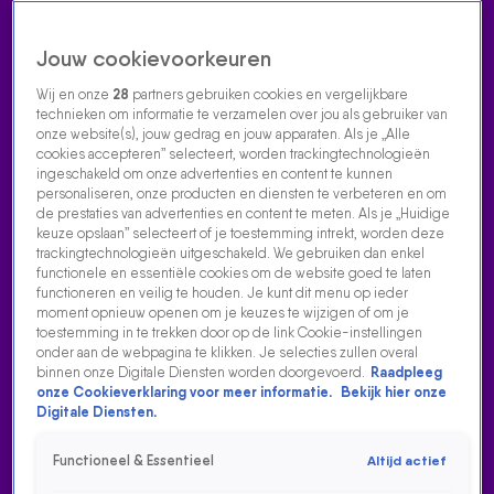
Jouw cookievoorkeuren
Wij en onze
28
partners gebruiken cookies en vergelijkbare
technieken om informatie te verzamelen over jou als gebruiker van
onze website(s), jouw gedrag en jouw apparaten. Als je „Alle
cookies accepteren” selecteert, worden trackingtechnologieën
Home
Acties
Radio luisteren
538 dj's
Shows
Muziek
Evenementen
ingeschakeld om onze advertenties en content te kunnen
VOLG RADIO 538
personaliseren, onze producten en diensten te verbeteren en om
de prestaties van advertenties en content te meten. Als je „Huidige
keuze opslaan” selecteert of je toestemming intrekt, worden deze
trackingtechnologieën uitgeschakeld. We gebruiken dan enkel
Zoeken
functionele en essentiële cookies om de website goed te laten
functioneren en veilig te houden. Je kunt dit menu op ieder
moment opnieuw openen om je keuzes te wijzigen of om je
toestemming in te trekken door op de link Cookie-instellingen
Home
Radio Luisteren
538 Gemist
Acties
Alle zenders
onder aan de webpagina te klikken. Je selecties zullen overal
binnen onze Digitale Diensten worden doorgevoerd.
Raadpleeg
SVEN FIGEE & SHIRMA ROUSE DOEN THINK VAN
onze Cookieverklaring voor meer informatie.
Bekijk hier onze
ARETHA FRANKLIN BIJ EVERS & CO.
Digitale Diensten.
23 juni 2026, 16:32
Functioneel & Essentieel
Altijd actief
Sven Figee & Shirma Rouse brachten een ode aan Aretha