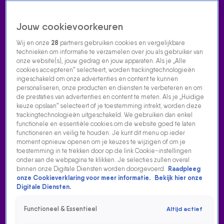
Jouw cookievoorkeuren
Wij en onze
28
partners gebruiken cookies en vergelijkbare
technieken om informatie te verzamelen over jou als gebruiker van
onze website(s), jouw gedrag en jouw apparaten. Als je „Alle
cookies accepteren” selecteert, worden trackingtechnologieën
Home
Acties
Radio luisteren
538 dj's
Shows
Muziek
Evenementen
ingeschakeld om onze advertenties en content te kunnen
VOLG RADIO 538
personaliseren, onze producten en diensten te verbeteren en om
de prestaties van advertenties en content te meten. Als je „Huidige
keuze opslaan” selecteert of je toestemming intrekt, worden deze
trackingtechnologieën uitgeschakeld. We gebruiken dan enkel
Zoeken
functionele en essentiële cookies om de website goed te laten
functioneren en veilig te houden. Je kunt dit menu op ieder
moment opnieuw openen om je keuzes te wijzigen of om je
toestemming in te trekken door op de link Cookie-instellingen
Home
Radio Luisteren
538 Gemist
Acties
Alle zenders
onder aan de webpagina te klikken. Je selecties zullen overal
binnen onze Digitale Diensten worden doorgevoerd.
Raadpleeg
SVEN HAMMOND MET GRAVITY VAN JOHN MAYER IN
onze Cookieverklaring voor meer informatie.
Bekijk hier onze
EVERS & CO.
Digitale Diensten.
5 mrt 2025, 07:41
Functioneel & Essentieel
Altijd actief
Sven Hammond speelde Gravity van John Mayer live bij