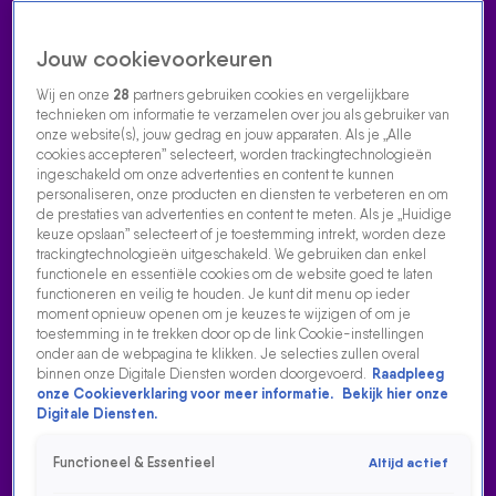
Jouw cookievoorkeuren
Wij en onze
28
partners gebruiken cookies en vergelijkbare
technieken om informatie te verzamelen over jou als gebruiker van
onze website(s), jouw gedrag en jouw apparaten. Als je „Alle
cookies accepteren” selecteert, worden trackingtechnologieën
Home
Acties
Radio luisteren
538 dj's
Shows
Muziek
Evenementen
ingeschakeld om onze advertenties en content te kunnen
VOLG RADIO 538
personaliseren, onze producten en diensten te verbeteren en om
de prestaties van advertenties en content te meten. Als je „Huidige
keuze opslaan” selecteert of je toestemming intrekt, worden deze
trackingtechnologieën uitgeschakeld. We gebruiken dan enkel
Zoeken
functionele en essentiële cookies om de website goed te laten
functioneren en veilig te houden. Je kunt dit menu op ieder
moment opnieuw openen om je keuzes te wijzigen of om je
toestemming in te trekken door op de link Cookie-instellingen
Home
Radio Luisteren
538 Gemist
Acties
Alle zenders
onder aan de webpagina te klikken. Je selecties zullen overal
binnen onze Digitale Diensten worden doorgevoerd.
Raadpleeg
SYLVANA WERD GEAPPT DOOR F1-COUREUR LANDO
onze Cookieverklaring voor meer informatie.
Bekijk hier onze
NORRIS
Digitale Diensten.
31 aug 2023, 12:22
Functioneel & Essentieel
Altijd actief
Sylvana werd geappt door F1-coureur Lando Norris