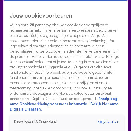
Jouw cookievoorkeuren
Wij en onze
28
partners gebruiken cookies en vergelijkbare
technieken om informatie te verzamelen over jou als gebruiker van
onze website(s), jouw gedrag en jouw apparaten. Als je „Alle
cookies accepteren” selecteert, worden trackingtechnologieën
Home
Acties
Radio luisteren
538 dj's
Shows
Muziek
Evenementen
ingeschakeld om onze advertenties en content te kunnen
VOLG RADIO 538
personaliseren, onze producten en diensten te verbeteren en om
de prestaties van advertenties en content te meten. Als je „Huidige
keuze opslaan” selecteert of je toestemming intrekt, worden deze
trackingtechnologieën uitgeschakeld. We gebruiken dan enkel
Zoeken
functionele en essentiële cookies om de website goed te laten
functioneren en veilig te houden. Je kunt dit menu op ieder
moment opnieuw openen om je keuzes te wijzigen of om je
toestemming in te trekken door op de link Cookie-instellingen
Home
Radio Luisteren
538 Gemist
Acties
Alle zenders
onder aan de webpagina te klikken. Je selecties zullen overal
binnen onze Digitale Diensten worden doorgevoerd.
Raadpleeg
TATJANA ŠIMIĆ STUURDE CREWLID WEG OP DE SET
onze Cookieverklaring voor meer informatie.
Bekijk hier onze
VAN KEES FLODDER
Digitale Diensten.
18 mei 2026, 08:39
Functioneel & Essentieel
Altijd actief
Kees Flodder keert vanavond terug en volgens Tatjana Šimić