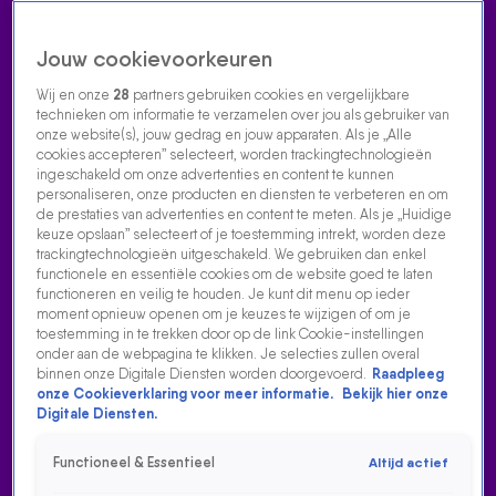
Jouw cookievoorkeuren
Wij en onze
28
partners gebruiken cookies en vergelijkbare
technieken om informatie te verzamelen over jou als gebruiker van
onze website(s), jouw gedrag en jouw apparaten. Als je „Alle
cookies accepteren” selecteert, worden trackingtechnologieën
Home
Acties
Radio luisteren
538 dj's
Shows
Muziek
Evenementen
ingeschakeld om onze advertenties en content te kunnen
VOLG RADIO 538
personaliseren, onze producten en diensten te verbeteren en om
de prestaties van advertenties en content te meten. Als je „Huidige
keuze opslaan” selecteert of je toestemming intrekt, worden deze
trackingtechnologieën uitgeschakeld. We gebruiken dan enkel
Zoeken
functionele en essentiële cookies om de website goed te laten
functioneren en veilig te houden. Je kunt dit menu op ieder
moment opnieuw openen om je keuzes te wijzigen of om je
toestemming in te trekken door op de link Cookie-instellingen
Home
Radio Luisteren
538 Gemist
Acties
Alle zenders
onder aan de webpagina te klikken. Je selecties zullen overal
binnen onze Digitale Diensten worden doorgevoerd.
Raadpleeg
VERDIEN GELD MET JE LAADPAAL DANKZIJ DEZE APP
onze Cookieverklaring voor meer informatie.
Bekijk hier onze
Digitale Diensten.
18 juni 2026, 08:36
Martijn Mulder bedacht samen met zijn broer Koen de app
Functioneel & Essentieel
Altijd actief
ChargeCircle, waarmee mensen hun laadpaal kunnen delen