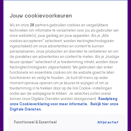
Jouw cookievoorkeuren
Wij en onze
28
partners gebruiken cookies en vergelijkbare
technieken om informatie te verzamelen over jou als gebruiker van
onze website(s), jouw gedrag en jouw apparaten. Als je „Alle
cookies accepteren” selecteert, worden trackingtechnologieën
Home
Acties
Radio luisteren
538 dj's
Shows
Muziek
Evenementen
ingeschakeld om onze advertenties en content te kunnen
VOLG RADIO 538
personaliseren, onze producten en diensten te verbeteren en om
de prestaties van advertenties en content te meten. Als je „Huidige
keuze opslaan” selecteert of je toestemming intrekt, worden deze
trackingtechnologieën uitgeschakeld. We gebruiken dan enkel
Zoeken
functionele en essentiële cookies om de website goed te laten
functioneren en veilig te houden. Je kunt dit menu op ieder
moment opnieuw openen om je keuzes te wijzigen of om je
toestemming in te trekken door op de link Cookie-instellingen
Home
Radio Luisteren
538 Gemist
Acties
Alle zenders
onder aan de webpagina te klikken. Je selecties zullen overal
binnen onze Digitale Diensten worden doorgevoerd.
Raadpleeg
VICTOR MIDS FOPT FRANK!
onze Cookieverklaring voor meer informatie.
Bekijk hier onze
Digitale Diensten.
17 aug 2021, 02:52
Functioneel & Essentieel
Altijd actief