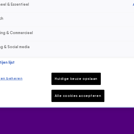
eel & Essentieel
ch
sing & Commercieel
ng & Social media
jen lijst
ren beheren
Huidige keuze opslaan
Alle cookies accepteren