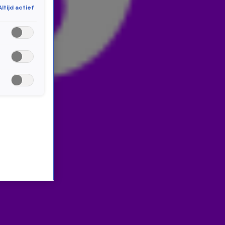
Altijd actief
Gevoel eruit en dat wil je écht horen! Meezingen
gegarandeerd, mee dansen en volop in het Vrienden
Van Amstel LIVE gevoel stappen! Deze móét je even
checken!