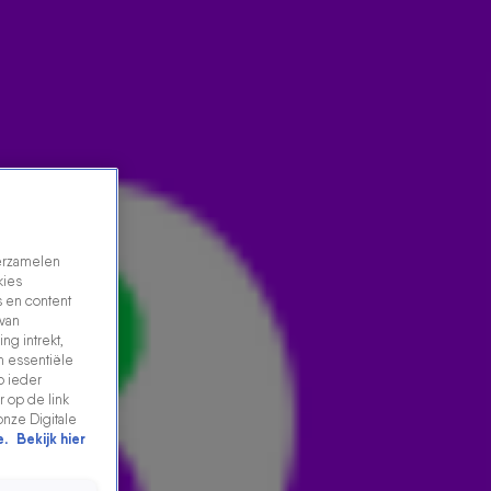
verzamelen
kies
 en content
 van
ng intrekt,
WAANZINNIG! ALLES OP GEVOEL DOOR DAVINA
n essentiële
p ieder
MICHELLE, FLEMMING EN RONNIE FLEX
 op de link
16 jan 2026, 13:11
onze Digitale
e.
Bekijk hier
Dit is er eentje hoor! Davina Michelle, Flemming en
Ronnie Flex knallen samen Hoe Het Danst en Alles Op