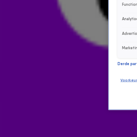
Function
Analytis
Adverti
Marketi
Derde parti
Voorkeu