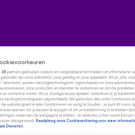
ookievoorkeuren
e
28
partners gebruiken cookies en vergelijkbare technieken om informatie te 
s gebruiker van onze website(s), jouw gedrag en jouw apparaten. Als je „Alle coo
” selecteert, worden trackingtechnologieën ingeschakeld om onze advertenties
personaliseren, onze producten en diensten te verbeteren en om de prestaties
s en content te meten. Als je „Huidige keuze opslaan” selecteert of je toestemmi
e trackingtechnologieën uitgeschakeld. We gebruiken dan enkel functionele e
de website goed te laten functioneren en veilig te houden. Je kunt dit menu o
ieuw openen om je keuzes te wijzigen of om je toestemming in te trekken door
ellingen onder aan de webpagina te klikken. Je selecties zullen overal binnen 
orden doorgevoerd.
Raadpleeg onze Cookieverklaring voor meer informati
ale Diensten.