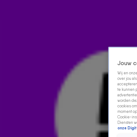
Home
Acties
Radio luisteren
538 dj's
Shows
Muziek
Evenementen
VOLG RADIO 538
Jouw c
Wij en onz
Zoeken
over jou al
Home
Radio Luisteren
538 Gemist
Acties
Alle zenders
accepteren
te kunnen 
advertentie
worden dez
cookies om 
moment opn
Cookie-inst
Diensten w
onze Digit