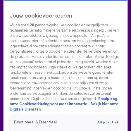
Jouw cookievoorkeuren
Wij en onze
28
partners gebruiken cookies en vergelijkbare
technieken om informatie te verzamelen over jou als gebruiker van
onze website(s), jouw gedrag en jouw apparaten. Als je „Alle
cookies accepteren” selecteert, worden trackingtechnologieën
Home
Acties
Radio luisteren
538 dj's
Shows
Muziek
Evenementen
ingeschakeld om onze advertenties en content te kunnen
VOLG RADIO 538
personaliseren, onze producten en diensten te verbeteren en om
de prestaties van advertenties en content te meten. Als je „Huidige
keuze opslaan” selecteert of je toestemming intrekt, worden deze
trackingtechnologieën uitgeschakeld. We gebruiken dan enkel
Zoeken
functionele en essentiële cookies om de website goed te laten
functioneren en veilig te houden. Je kunt dit menu op ieder
moment opnieuw openen om je keuzes te wijzigen of om je
toestemming in te trekken door op de link Cookie-instellingen
Home
Radio Luisteren
538 Gemist
Acties
Alle zenders
onder aan de webpagina te klikken. Je selecties zullen overal
binnen onze Digitale Diensten worden doorgevoerd.
Raadpleeg
TWEEDE HALVE FINALE
onze Cookieverklaring voor meer informatie.
Bekijk hier onze
Digitale Diensten.
12 mei 2025, 15:22
Het Eurovisiesongfestival is losgebarsten in het Zwitserse
Functioneel & Essentieel
Altijd actief
Basel, en niemand minder dan Gordon en Andy van der