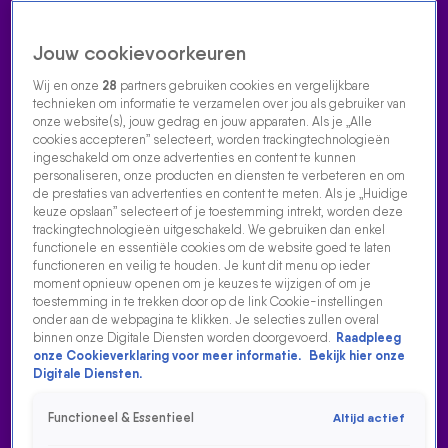
Jouw cookievoorkeuren
Wij en onze
28
partners gebruiken cookies en vergelijkbare
technieken om informatie te verzamelen over jou als gebruiker van
onze website(s), jouw gedrag en jouw apparaten. Als je „Alle
cookies accepteren” selecteert, worden trackingtechnologieën
Home
Acties
Radio luisteren
538 dj's
Shows
Muziek
Evenementen
ingeschakeld om onze advertenties en content te kunnen
VOLG RADIO 538
personaliseren, onze producten en diensten te verbeteren en om
de prestaties van advertenties en content te meten. Als je „Huidige
keuze opslaan” selecteert of je toestemming intrekt, worden deze
trackingtechnologieën uitgeschakeld. We gebruiken dan enkel
Zoeken
functionele en essentiële cookies om de website goed te laten
functioneren en veilig te houden. Je kunt dit menu op ieder
moment opnieuw openen om je keuzes te wijzigen of om je
toestemming in te trekken door op de link Cookie-instellingen
Home
Radio Luisteren
538 Gemist
Acties
Alle zenders
onder aan de webpagina te klikken. Je selecties zullen overal
binnen onze Digitale Diensten worden doorgevoerd.
Raadpleeg
'WAT DOE JE?!' CHRIS KNIPT HET HAAR VAN WIETZE
onze Cookieverklaring voor meer informatie.
Bekijk hier onze
Digitale Diensten.
17 aug 2021, 08:23
Functioneel & Essentieel
Altijd actief