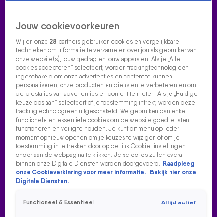
Jouw cookievoorkeuren
Wij en onze
28
partners gebruiken cookies en vergelijkbare
technieken om informatie te verzamelen over jou als gebruiker van
onze website(s), jouw gedrag en jouw apparaten. Als je „Alle
cookies accepteren” selecteert, worden trackingtechnologieën
Home
Acties
Radio luisteren
538 dj's
Shows
Muziek
Evenementen
ingeschakeld om onze advertenties en content te kunnen
VOLG RADIO 538
personaliseren, onze producten en diensten te verbeteren en om
de prestaties van advertenties en content te meten. Als je „Huidige
keuze opslaan” selecteert of je toestemming intrekt, worden deze
trackingtechnologieën uitgeschakeld. We gebruiken dan enkel
Zoeken
functionele en essentiële cookies om de website goed te laten
functioneren en veilig te houden. Je kunt dit menu op ieder
moment opnieuw openen om je keuzes te wijzigen of om je
toestemming in te trekken door op de link Cookie-instellingen
Home
Radio Luisteren
538 Gemist
Acties
Alle zenders
onder aan de webpagina te klikken. Je selecties zullen overal
binnen onze Digitale Diensten worden doorgevoerd.
Raadpleeg
WAT GAAT GERARD JOLING DOEN ALS HIJ NIET MEER
onze Cookieverklaring voor meer informatie.
Bekijk hier onze
OPTREEDT?
Digitale Diensten.
30 mrt 2026, 09:19
Functioneel & Essentieel
Altijd actief
Gerard Joling vertelde in zijn reallifesoap Only Joling dat hij