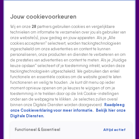
Jouw cookievoorkeuren
Wij en onze
28
partners gebruiken cookies en vergelijkbare
technieken om informatie te verzamelen over jou als gebruiker van
onze website(s), jouw gedrag en jouw apparaten. Als je „Alle
cookies accepteren” selecteert, worden trackingtechnologieën
Home
Acties
Radio luisteren
538 dj's
Shows
Muziek
Evenementen
ingeschakeld om onze advertenties en content te kunnen
VOLG RADIO 538
personaliseren, onze producten en diensten te verbeteren en om
de prestaties van advertenties en content te meten. Als je „Huidige
keuze opslaan” selecteert of je toestemming intrekt, worden deze
trackingtechnologieën uitgeschakeld. We gebruiken dan enkel
Zoeken
functionele en essentiële cookies om de website goed te laten
functioneren en veilig te houden. Je kunt dit menu op ieder
moment opnieuw openen om je keuzes te wijzigen of om je
toestemming in te trekken door op de link Cookie-instellingen
Home
Radio Luisteren
538 Gemist
Acties
Alle zenders
onder aan de webpagina te klikken. Je selecties zullen overal
binnen onze Digitale Diensten worden doorgevoerd.
Raadpleeg
WESLEY SNEIJDER HEEFT GELOOT VOOR NATIONS
onze Cookieverklaring voor meer informatie.
Bekijk hier onze
LEAGUE
Digitale Diensten.
25 jan 2023, 17:14
Functioneel & Essentieel
Altijd actief
Wesley Sneijder heeft geloot voor Nations League