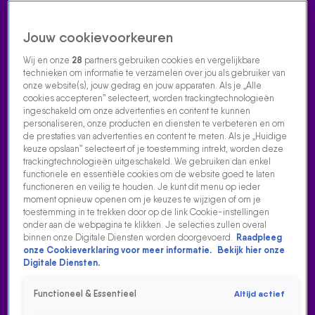
Jouw cookievoorkeuren
Wij en onze
28
partners gebruiken cookies en vergelijkbare
technieken om informatie te verzamelen over jou als gebruiker van
onze website(s), jouw gedrag en jouw apparaten. Als je „Alle
cookies accepteren” selecteert, worden trackingtechnologieën
Home
Acties
Radio luisteren
538 dj's
Shows
Muziek
Evenementen
ingeschakeld om onze advertenties en content te kunnen
VOLG RADIO 538
personaliseren, onze producten en diensten te verbeteren en om
de prestaties van advertenties en content te meten. Als je „Huidige
keuze opslaan” selecteert of je toestemming intrekt, worden deze
trackingtechnologieën uitgeschakeld. We gebruiken dan enkel
Zoeken
functionele en essentiële cookies om de website goed te laten
functioneren en veilig te houden. Je kunt dit menu op ieder
moment opnieuw openen om je keuzes te wijzigen of om je
toestemming in te trekken door op de link Cookie-instellingen
Home
Radio Luisteren
538 Gemist
Acties
Alle zenders
onder aan de webpagina te klikken. Je selecties zullen overal
binnen onze Digitale Diensten worden doorgevoerd.
Raadpleeg
WIETZE ZINGT HET CLUBLIED VAN GO AHEAD EAGLES!
onze Cookieverklaring voor meer informatie.
Bekijk hier onze
Digitale Diensten.
23 dec 2021, 11:54
Wietze zingt het clublied van Go Ahead Eagles!
Functioneel & Essentieel
Altijd actief