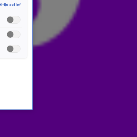
Altijd actief
Middagshow hoor je waarom dit misschien wel de
slechtste finale ooit wordt. Benieuwd? Check het op
538.nl!