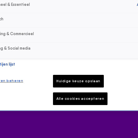
eel & Essentieel
ch
sing & Commercieel
ng & Social media
jen lijst
ren beheren
Huidige keuze opslaan
Alle cookies accepteren