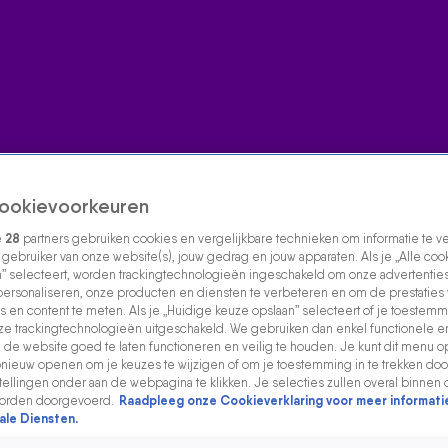
ookievoorkeuren
e
28
partners gebruiken cookies en vergelijkbare technieken om informatie te 
s gebruiker van onze website(s), jouw gedrag en jouw apparaten. Als je „Alle coo
” selecteert, worden trackingtechnologieën ingeschakeld om onze advertenties
personaliseren, onze producten en diensten te verbeteren en om de prestaties
s en content te meten. Als je „Huidige keuze opslaan” selecteert of je toestemmi
e trackingtechnologieën uitgeschakeld. We gebruiken dan enkel functionele e
de website goed te laten functioneren en veilig te houden. Je kunt dit menu o
ieuw openen om je keuzes te wijzigen of om je toestemming in te trekken door
ellingen onder aan de webpagina te klikken. Je selecties zullen overal binnen 
orden doorgevoerd.
Raadpleeg onze Cookieverklaring voor meer informati
ale Diensten.