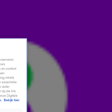
verzamelen
kies
 en content
 van
ng intrekt,
WORDT DIT DE SLECHTSTE UEFA EUROPA LEAGUE-
n essentiële
p ieder
FINALE ÓÓIT?
 op de link
21 mei 2025, 19:07
onze Digitale
e.
Bekijk hier
Tottenham Hotspur en Manchester United strijden
vanavond om de Europa League-beker. In de 538