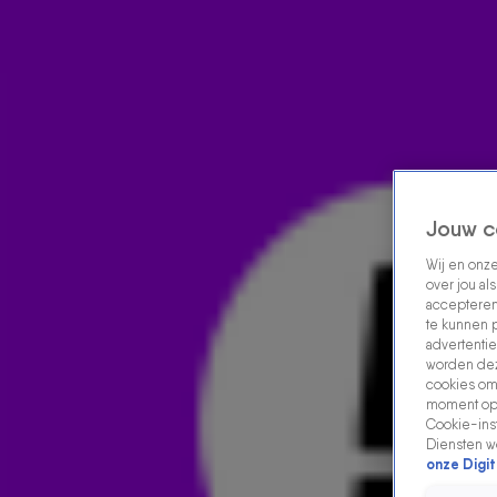
Home
Acties
Radio luisteren
538 dj's
Shows
Muziek
Evenementen
VOLG RADIO 538
Jouw c
Wij en onz
Zoeken
over jou al
Home
Radio Luisteren
538 Gemist
Acties
Alle zenders
accepteren
te kunnen 
advertentie
worden dez
cookies om 
moment opn
Cookie-inst
Diensten w
onze Digit