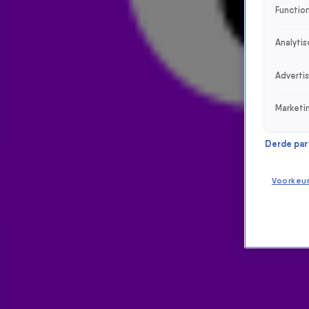
Function
Analytis
Adverti
Marketi
Derde parti
Voorkeu