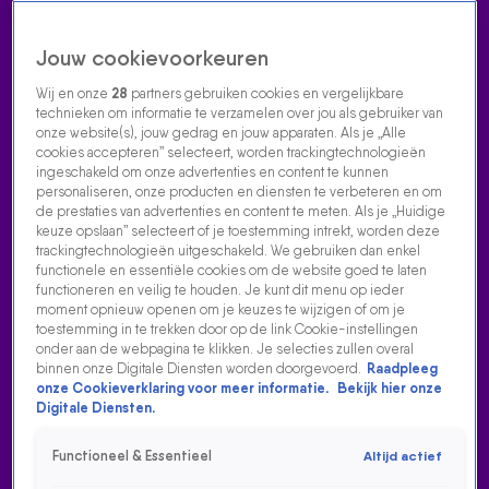
Jouw cookievoorkeuren
Wij en onze
28
partners gebruiken cookies en vergelijkbare
technieken om informatie te verzamelen over jou als gebruiker van
onze website(s), jouw gedrag en jouw apparaten. Als je „Alle
cookies accepteren” selecteert, worden trackingtechnologieën
Home
Acties
Radio luisteren
538 dj's
Shows
Muziek
Evenementen
ingeschakeld om onze advertenties en content te kunnen
VOLG RADIO 538
personaliseren, onze producten en diensten te verbeteren en om
de prestaties van advertenties en content te meten. Als je „Huidige
keuze opslaan” selecteert of je toestemming intrekt, worden deze
trackingtechnologieën uitgeschakeld. We gebruiken dan enkel
Zoeken
functionele en essentiële cookies om de website goed te laten
functioneren en veilig te houden. Je kunt dit menu op ieder
moment opnieuw openen om je keuzes te wijzigen of om je
toestemming in te trekken door op de link Cookie-instellingen
Home
Radio Luisteren
538 Gemist
Acties
Alle zenders
onder aan de webpagina te klikken. Je selecties zullen overal
binnen onze Digitale Diensten worden doorgevoerd.
Raadpleeg
DE KAMASUTRABEURS, VAKANTIES EN ENGELS LEREN
onze Cookieverklaring voor meer informatie.
Bekijk hier onze
BIJ DE NONNEN
Digitale Diensten.
23 mrt 2024, 00:16
Functioneel & Essentieel
Altijd actief
In deze aflevering bespreken Bas en Dylan hun bijzondere