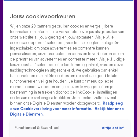
Jouw cookievoorkeuren
Wij en onze
28
partners gebruiken cookies en vergelijkbare
technieken om informatie te verzamelen over jou als gebruiker van
onze website(s), jouw gedrag en jouw apparaten. Als je „Alle
cookies accepteren” selecteert, worden trackingtechnologieën
Home
Acties
Radio luisteren
538 dj's
Shows
Muziek
Evenementen
ingeschakeld om onze advertenties en content te kunnen
VOLG RADIO 538
personaliseren, onze producten en diensten te verbeteren en om
de prestaties van advertenties en content te meten. Als je „Huidige
keuze opslaan” selecteert of je toestemming intrekt, worden deze
trackingtechnologieën uitgeschakeld. We gebruiken dan enkel
Zoeken
functionele en essentiële cookies om de website goed te laten
functioneren en veilig te houden. Je kunt dit menu op ieder
moment opnieuw openen om je keuzes te wijzigen of om je
toestemming in te trekken door op de link Cookie-instellingen
Home
Radio Luisteren
538 Gemist
Acties
Alle zenders
onder aan de webpagina te klikken. Je selecties zullen overal
binnen onze Digitale Diensten worden doorgevoerd.
Raadpleeg
LOWLANDS, CAMPINGDOUCHES EN DIXI'S EN DYLAN IS
onze Cookieverklaring voor meer informatie.
Bekijk hier onze
'ZIEK'
Digitale Diensten.
28 aug 2024, 11:12
Functioneel & Essentieel
Altijd actief
In deze aflevering is Dylan ziek en dat liet-ie weten ook. Bas