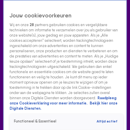
Jouw cookievoorkeuren
Wij en onze
28
partners gebruiken cookies en vergelijkbare
technieken om informatie te verzamelen over jou als gebruiker van
onze website(s), jouw gedrag en jouw apparaten. Als je „Alle
cookies accepteren” selecteert, worden trackingtechnologieën
Home
Acties
Radio luisteren
538 dj's
Shows
Muziek
Evenementen
ingeschakeld om onze advertenties en content te kunnen
VOLG RADIO 538
personaliseren, onze producten en diensten te verbeteren en om
de prestaties van advertenties en content te meten. Als je „Huidige
keuze opslaan” selecteert of je toestemming intrekt, worden deze
trackingtechnologieën uitgeschakeld. We gebruiken dan enkel
Zoeken
functionele en essentiële cookies om de website goed te laten
functioneren en veilig te houden. Je kunt dit menu op ieder
moment opnieuw openen om je keuzes te wijzigen of om je
toestemming in te trekken door op de link Cookie-instellingen
Home
Radio Luisteren
538 Gemist
Acties
Alle zenders
onder aan de webpagina te klikken. Je selecties zullen overal
binnen onze Digitale Diensten worden doorgevoerd.
Raadpleeg
PROTOCOLLEN KONINKLIJK HUIS, BRAKKE SNACKS EN
onze Cookieverklaring voor meer informatie.
Bekijk hier onze
AFSPRAKEN AFZEGGEN
Digitale Diensten.
30 apr 2024, 10:44
Functioneel & Essentieel
Altijd actief
In deze aflevering deelt Jordi de do's en don'ts bij het