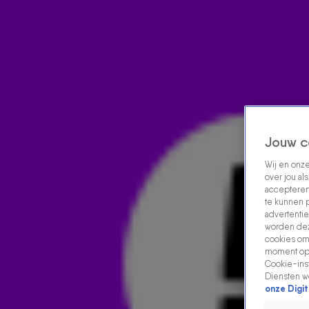
Home
Acties
Radio luisteren
538 dj's
Shows
Muziek
Evenementen
VOLG RADIO 538
Jouw c
Wij en onz
Zoeken
over jou al
Home
Radio Luisteren
538 Gemist
Acties
Alle zenders
accepteren
te kunnen 
advertentie
worden dez
cookies om 
moment opn
Cookie-inst
Diensten w
onze Digit