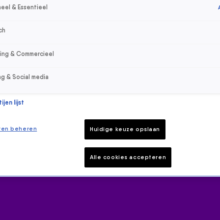
eel & Essentieel
ch
sing & Commercieel
ng & Social media
jen lijst
ren beheren
Huidige keuze opslaan
Alle cookies accepteren