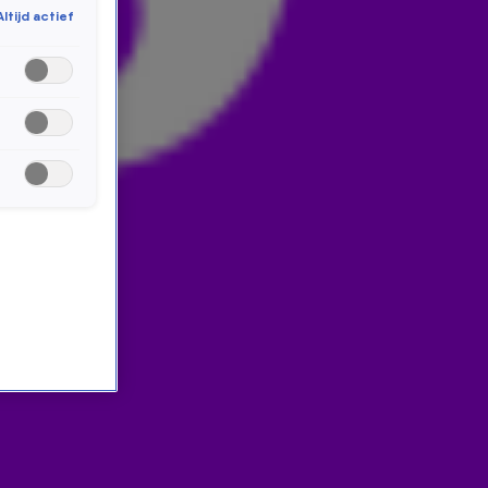
Altijd actief
hun ideale dates én hebben ze het over hun
telefoonverslaving.