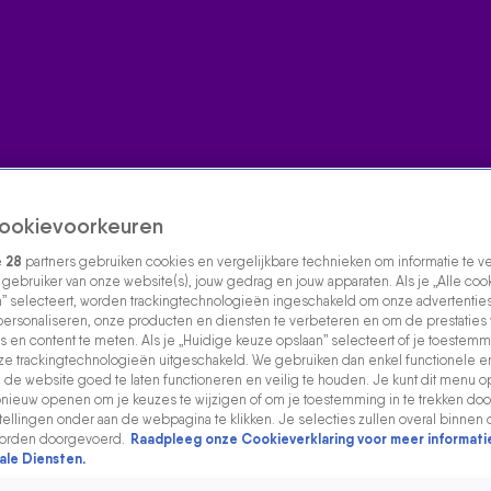
ookievoorkeuren
e
28
partners gebruiken cookies en vergelijkbare technieken om informatie te 
s gebruiker van onze website(s), jouw gedrag en jouw apparaten. Als je „Alle coo
” selecteert, worden trackingtechnologieën ingeschakeld om onze advertenties
personaliseren, onze producten en diensten te verbeteren en om de prestaties
s en content te meten. Als je „Huidige keuze opslaan” selecteert of je toestemmi
e trackingtechnologieën uitgeschakeld. We gebruiken dan enkel functionele e
de website goed te laten functioneren en veilig te houden. Je kunt dit menu o
ieuw openen om je keuzes te wijzigen of om je toestemming in te trekken door
ellingen onder aan de webpagina te klikken. Je selecties zullen overal binnen 
orden doorgevoerd.
Raadpleeg onze Cookieverklaring voor meer informati
ale Diensten.