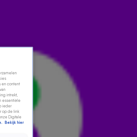
verzamelen
kies
 en content
 van
ng intrekt,
USHUAÏA, DE IDEALE DATE EN EEN
n essentiële
p ieder
TELEFOONVERSLAVING
 op de link
28 aug 2024, 11:17
onze Digitale
e.
Bekijk hier
In deze aflevering vertelt Jordi dat-ie naar Ushuaïa is
geweest en hij vond het... niks. Ook delen de vrienden