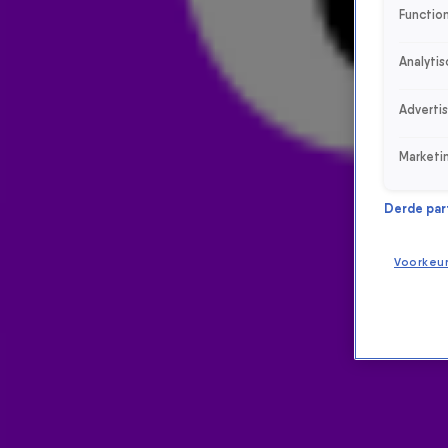
Function
Analytis
Adverti
Marketi
Derde parti
Voorkeu