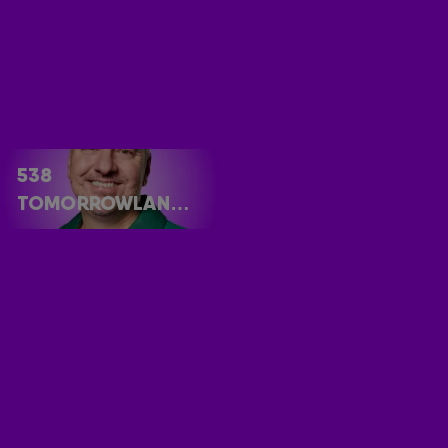
538
TOMORROWLAND
ONE WORLD RADIO
ONTVANG ONZE NIEUWSBRIEF
Meld je aan voor de nieuwsbrief van Radio 538 en blijf op de