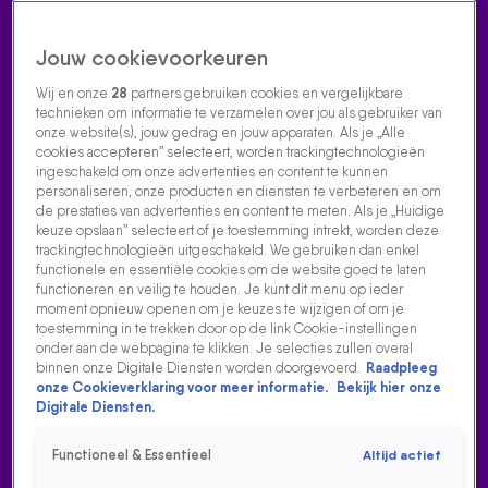
Jouw cookievoorkeuren
Wij en onze
28
partners gebruiken cookies en vergelijkbare
technieken om informatie te verzamelen over jou als gebruiker van
onze website(s), jouw gedrag en jouw apparaten. Als je „Alle
cookies accepteren” selecteert, worden trackingtechnologieën
Home
Acties
Radio luisteren
538 dj's
Shows
Muziek
Evenementen
ingeschakeld om onze advertenties en content te kunnen
VOLG RADIO 538
personaliseren, onze producten en diensten te verbeteren en om
de prestaties van advertenties en content te meten. Als je „Huidige
keuze opslaan” selecteert of je toestemming intrekt, worden deze
trackingtechnologieën uitgeschakeld. We gebruiken dan enkel
Zoeken
functionele en essentiële cookies om de website goed te laten
functioneren en veilig te houden. Je kunt dit menu op ieder
moment opnieuw openen om je keuzes te wijzigen of om je
toestemming in te trekken door op de link Cookie-instellingen
Home
Radio Luisteren
538 Gemist
Acties
Alle zenders
A STATE OF TRANCE
onder aan de webpagina te klikken. Je selecties zullen overal
binnen onze Digitale Diensten worden doorgevoerd.
Raadpleeg
Elke zaterdagnacht brengt Armin van Buuren je in A State Of
onze Cookieverklaring voor meer informatie.
Bekijk hier onze
Digitale Diensten.
Trance op Radio 538. Luister vanaf 01:00 uur en je hoort de
beste trance en progressive tracks.
Functioneel & Essentieel
Altijd actief
Armin van Buuren hoor je iedere zaterdagavond op Radio