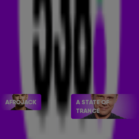
genres. Ik kijk uit naar de eerste uitzending en ik hoop alle
538-luisteraars ook!'
Dat méén je niet:
Armin werd in 2007, 2008, 2009, 2010 en
2012 verkozen tot de beste dj van de wereld in de DJ Mag
Top 100!
En dit is-ie ook
: Een echte familieman. De 538-dj is sinds
2009 getrouwd met Erika en samen hebben ze een dochter
en een zoon.
DANCE SHOWS
AFROJACK
A STATE OF
TRANCE