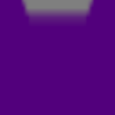
LUISTER DE 538 MIDDAGSHOW MET FRANK EN
AIREN TERUG
OVER DE 538 MIDDAGSHOW MET FRANK EN AIREN
In De 538 Middagshow met Frank en Airen op Radio 538 hoor
je
Frank Dane
,
Airen Mylene
,
Jelte van der Goot
en
nieuwslezer
Iris Schut
elke maandag t/m donderdag van 16:00
tot 19:00 uur. In dit radioprogramma blijf je op de hoogte van
het laatste (showbizz)nieuws en luister je naar de lekkerste
muziek.
Ook hoor je verschillende terugkerende radio-items. Zo
begint de show altijd met de vraag: zit er iemand te luisteren
die..? Hiermee gaan Frank & Airen op zoek naar een
bijzondere luisteraar. In Alle Verhalen Verzamelen hoor je de