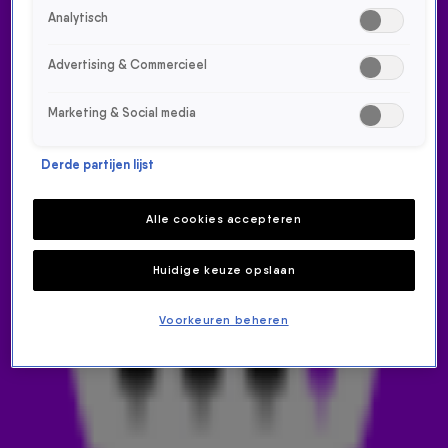
HET MIDDAGSHOW TEAM
Analytisch
FRANK DANE
AIREN MYLENE
Advertising & Commercieel
Marketing & Social media
Derde partijen lijst
Alle cookies accepteren
Huidige keuze opslaan
JELTE VAN DER
IRIS SCHUT
Voorkeuren beheren
GOOT