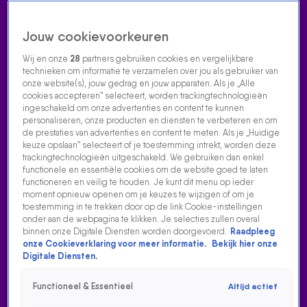
Jouw cookievoorkeuren
Wij en onze
28
partners gebruiken cookies en vergelijkbare
technieken om informatie te verzamelen over jou als gebruiker van
onze website(s), jouw gedrag en jouw apparaten. Als je „Alle
cookies accepteren” selecteert, worden trackingtechnologieën
Home
Acties
Radio luisteren
538 dj's
Shows
Muziek
Evenementen
ingeschakeld om onze advertenties en content te kunnen
VOLG RADIO 538
personaliseren, onze producten en diensten te verbeteren en om
de prestaties van advertenties en content te meten. Als je „Huidige
keuze opslaan” selecteert of je toestemming intrekt, worden deze
trackingtechnologieën uitgeschakeld. We gebruiken dan enkel
Zoeken
functionele en essentiële cookies om de website goed te laten
functioneren en veilig te houden. Je kunt dit menu op ieder
moment opnieuw openen om je keuzes te wijzigen of om je
toestemming in te trekken door op de link Cookie-instellingen
Home
Radio Luisteren
538 Gemist
Acties
Alle zenders
DE 538 MIDDAGSHOW MET
onder aan de webpagina te klikken. Je selecties zullen overal
binnen onze Digitale Diensten worden doorgevoerd.
Raadpleeg
FRANK EN AIREN
onze Cookieverklaring voor meer informatie.
Bekijk hier onze
Digitale Diensten.
GEMIST
Functioneel & Essentieel
Altijd actief