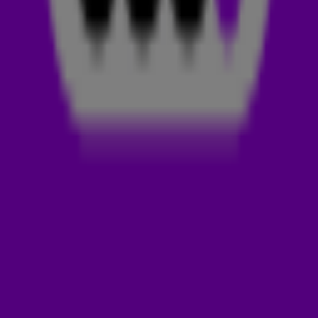
eerste radioprogramma, met als muzikaal hoogtepunt
Grandmaster Flash's White Lines. Daarna stroomde hij door
naar illegale radiostations (o.a. Counterpoint Amsterdam) en
belandde hij in 1998 bij Veronica FM.
BIJ RADIO 538
17 april 2000 was de allereerste werkdag voor Dennis a.k.a.
Denman bij Radio 538! Hij is maar liefst vijftien jaar lang de
reisleider van
Dance Department
geweest op 538. Met zijn
ongeëvenaarde muzieksmaak en wereldwijde netwerk zette
hij de toon voor de internationale dance scene én lanceerde
hij in 2006 de populaire Dance Department Podcast. Of je
nou in Tokio, Berlijn of Bloemendaal stond, Dennis had de
soundtrack al klaarstaan.
Daarnaast presenteerde hij een tijd
Greatest Hits én 538 Tomorrowland One World Radio.
WAT DOET DENNIS RUYER NOG MEER?
Naast zijn radioavonturen is hij ook jarenlang de stem