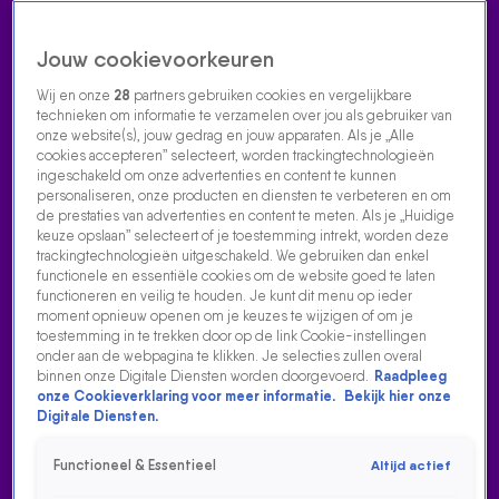
Jouw cookievoorkeuren
Wij en onze
28
partners gebruiken cookies en vergelijkbare
technieken om informatie te verzamelen over jou als gebruiker van
onze website(s), jouw gedrag en jouw apparaten. Als je „Alle
cookies accepteren” selecteert, worden trackingtechnologieën
Home
Acties
Radio luisteren
538 dj's
Shows
Muziek
Evenementen
ingeschakeld om onze advertenties en content te kunnen
VOLG RADIO 538
personaliseren, onze producten en diensten te verbeteren en om
de prestaties van advertenties en content te meten. Als je „Huidige
keuze opslaan” selecteert of je toestemming intrekt, worden deze
trackingtechnologieën uitgeschakeld. We gebruiken dan enkel
Zoeken
functionele en essentiële cookies om de website goed te laten
functioneren en veilig te houden. Je kunt dit menu op ieder
moment opnieuw openen om je keuzes te wijzigen of om je
toestemming in te trekken door op de link Cookie-instellingen
Home
Radio Luisteren
538 Gemist
Acties
Alle zenders
DE 538 WERKDAG MET DENNIS
onder aan de webpagina te klikken. Je selecties zullen overal
binnen onze Digitale Diensten worden doorgevoerd.
Raadpleeg
Dennis Ruyer neemt je mee langs de lekkerste tracks van het
onze Cookieverklaring voor meer informatie.
Bekijk hier onze
Digitale Diensten.
moment. Luister naar Radio 538 en mis niks van zijn
programma.
Functioneel & Essentieel
Altijd actief
LUISTER DE 538 WERKDAG MET DENNIS RUYER