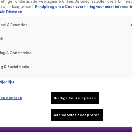
ellingen onder aan de webpagina te klikken. Je selecties zullen overal binnen 
orden doorgevoerd.
Raadpleeg onze Cookieverklaring voor meer informati
ale Diensten.
eel & Essentieel
ch
sing & Commercieel
ng & Social media
jen lijst
ren beheren
Huidige keuze opslaan
Alle cookies accepteren