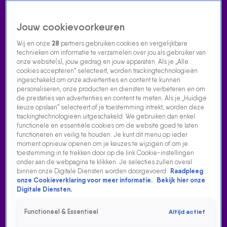
Jouw cookievoorkeuren
Wij en onze
28
partners gebruiken cookies en vergelijkbare
technieken om informatie te verzamelen over jou als gebruiker van
onze website(s), jouw gedrag en jouw apparaten. Als je „Alle
cookies accepteren” selecteert, worden trackingtechnologieën
Home
Acties
Radio luisteren
538 dj's
Shows
Muziek
Evenementen
ingeschakeld om onze advertenties en content te kunnen
VOLG RADIO 538
personaliseren, onze producten en diensten te verbeteren en om
de prestaties van advertenties en content te meten. Als je „Huidige
keuze opslaan” selecteert of je toestemming intrekt, worden deze
trackingtechnologieën uitgeschakeld. We gebruiken dan enkel
Zoeken
functionele en essentiële cookies om de website goed te laten
functioneren en veilig te houden. Je kunt dit menu op ieder
moment opnieuw openen om je keuzes te wijzigen of om je
toestemming in te trekken door op de link Cookie-instellingen
Home
Radio Luisteren
538 Gemist
Acties
Alle zenders
onder aan de webpagina te klikken. Je selecties zullen overal
binnen onze Digitale Diensten worden doorgevoerd.
Raadpleeg
onze Cookieverklaring voor meer informatie.
Bekijk hier onze
Digitale Diensten.
Functioneel & Essentieel
Altijd actief