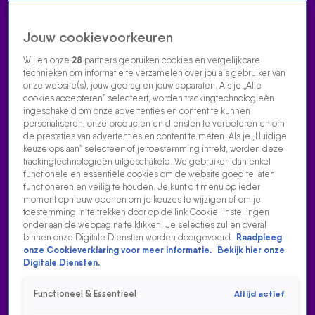
Jouw cookievoorkeuren
Wij en onze
28
partners gebruiken cookies en vergelijkbare
technieken om informatie te verzamelen over jou als gebruiker van
onze website(s), jouw gedrag en jouw apparaten. Als je „Alle
cookies accepteren” selecteert, worden trackingtechnologieën
Home
Acties
Radio luisteren
538 dj's
Shows
Muziek
Evenementen
ingeschakeld om onze advertenties en content te kunnen
VOLG RADIO 538
personaliseren, onze producten en diensten te verbeteren en om
de prestaties van advertenties en content te meten. Als je „Huidige
keuze opslaan” selecteert of je toestemming intrekt, worden deze
trackingtechnologieën uitgeschakeld. We gebruiken dan enkel
Zoeken
functionele en essentiële cookies om de website goed te laten
functioneren en veilig te houden. Je kunt dit menu op ieder
moment opnieuw openen om je keuzes te wijzigen of om je
toestemming in te trekken door op de link Cookie-instellingen
Home
Radio Luisteren
538 Gemist
Acties
Alle zenders
onder aan de webpagina te klikken. Je selecties zullen overal
binnen onze Digitale Diensten worden doorgevoerd.
Raadpleeg
onze Cookieverklaring voor meer informatie.
Bekijk hier onze
Digitale Diensten.
Functioneel & Essentieel
Altijd actief