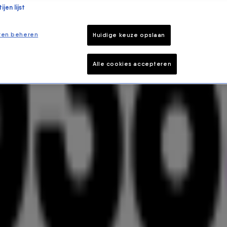
jen lijst
ren beheren
Huidige keuze opslaan
Alle cookies accepteren
TEEDS LOS OP TURN ME ON VAN 
zyyyy
... 🎵 In 2003 brak Kevin Lyttle door met zijn
ds losgaat op deze
banger
, want zijn hit hoor je nog