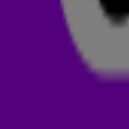
Het originele nummer van Kevin Lyttle is een
Soca ballad
.
Soc
belangrijkste muziekgenres van de Caribische eilanden en be
Oorspronkelijk komt de muziek uit Trinidad en Tobago
.
In Amerika kwam er een
remake
van Turn Me On in samenwerki
een gouden combinatie, want de track werd wereldwijd een dik
het de vierde positie en in Nederland klom hij tot nummer drie
VOER VOOR DE DANSVLOER!
Waarschijnlijk heb je het origineel in verschillende jasjes al 
andere artiesten! Het swingende ritme en de zwoele tekst z
remix. Grote kans dus dat jij je voeten van de vloer hebt ged
die mensen nog steeds graag horen.👇