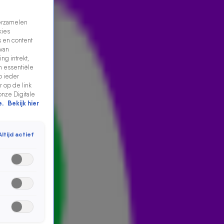
verzamelen
kies
 en content
 van
ng intrekt,
n essentiële
p ieder
 op de link
onze Digitale
e.
Bekijk hier
Altijd actief