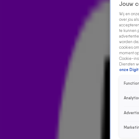
Jouw c
Wij en onz
over jou al
accepteren
te kunnen 
advertentie
worden dez
cookies om 
moment opn
Cookie-inst
Diensten w
onze Digit
Function
Analytis
Adverti
Marketi