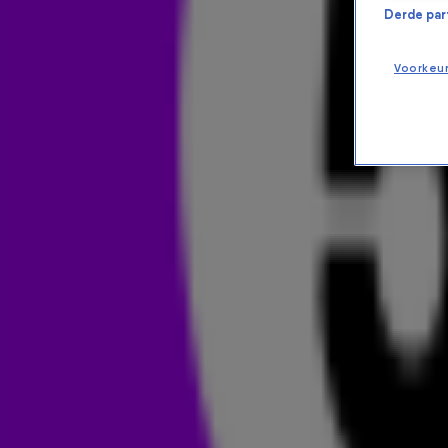
Derde parti
Voorkeu
19 JAAR LATER GAAN WE NOG S
NIEUWS
23 nov 2022, 15:11
🎵
Let me hold you, girl caress my body. You got me going cra
debuutsingle Turn Me On. Het kan goed zijn dat je nog stee
regelmatig voorbijkomen in het nachtleven!