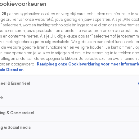
ookievoorkeuren
e
28
partners gebruiken cookies en vergelijkbare technieken om informatie te 
s gebruiker van onze website(s), jouw gedrag en jouw apparaten. Als je „Alle coo
” selecteert, worden trackingtechnologieën ingeschakeld om onze advertenties
personaliseren, onze producten en diensten te verbeteren en om de prestaties
s en content te meten. Als je „Huidige keuze opslaan” selecteert of je toestemmi
e trackingtechnologieën uitgeschakeld. We gebruiken dan enkel functionele e
de website goed te laten functioneren en veilig te houden. Je kunt dit menu o
ieuw openen om je keuzes te wijzigen of om je toestemming in te trekken door
ellingen onder aan de webpagina te klikken. Je selecties zullen overal binnen 
orden doorgevoerd.
Raadpleeg onze Cookieverklaring voor meer informati
ale Diensten.
eel & Essentieel
ch
sing & Commercieel
ng & Social media