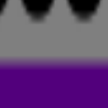
a
staat voor
Soul of Calypso
. Het is één van de
vat Afrikaanse en Oost-Indische invloeden.
ng met Spraga Benz, een Jamaicaanse DJ. Dit bleek
ke hit! In de Amerikaanse Billboard Hot 100 haalde
.
voorbij horen komen, het nummer is namelijk voer voor
ijn perfecte ingrediënten voor een goede zomerse
anst op Turn Me On! De track is er in ieder geval één