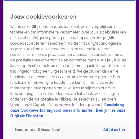
Jouw cookievoorkeuren
Wij en onze
28
partners gebruiken cookies en vergelijkbare
technieken om informatie te verzamelen over jou als gebruiker van
onze website(s), jouw gedrag en jouw apparaten. Als je „Alle
cookies accepteren” selecteert, worden trackingtechnologieën
Home
Acties
Radio luisteren
538 dj's
Shows
Muziek
Evenementen
ingeschakeld om onze advertenties en content te kunnen
VOLG RADIO 538
personaliseren, onze producten en diensten te verbeteren en om
de prestaties van advertenties en content te meten. Als je „Huidige
keuze opslaan” selecteert of je toestemming intrekt, worden deze
trackingtechnologieën uitgeschakeld. We gebruiken dan enkel
Zoeken
functionele en essentiële cookies om de website goed te laten
functioneren en veilig te houden. Je kunt dit menu op ieder
moment opnieuw openen om je keuzes te wijzigen of om je
toestemming in te trekken door op de link Cookie-instellingen
Home
Radio Luisteren
538 Gemist
Acties
Alle zenders
onder aan de webpagina te klikken. Je selecties zullen overal
binnen onze Digitale Diensten worden doorgevoerd.
Raadpleeg
onze Cookieverklaring voor meer informatie.
Bekijk hier onze
Digitale Diensten.
Functioneel & Essentieel
Altijd actief