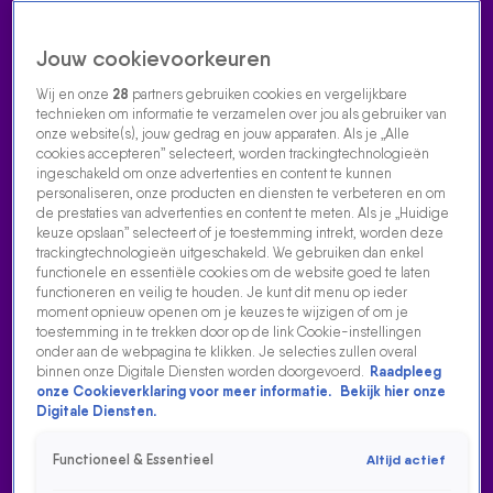
Jouw cookievoorkeuren
Wij en onze
28
partners gebruiken cookies en vergelijkbare
technieken om informatie te verzamelen over jou als gebruiker van
onze website(s), jouw gedrag en jouw apparaten. Als je „Alle
cookies accepteren” selecteert, worden trackingtechnologieën
Home
Acties
Radio luisteren
538 dj's
Shows
Muziek
Evenementen
ingeschakeld om onze advertenties en content te kunnen
VOLG RADIO 538
personaliseren, onze producten en diensten te verbeteren en om
de prestaties van advertenties en content te meten. Als je „Huidige
keuze opslaan” selecteert of je toestemming intrekt, worden deze
trackingtechnologieën uitgeschakeld. We gebruiken dan enkel
Zoeken
functionele en essentiële cookies om de website goed te laten
functioneren en veilig te houden. Je kunt dit menu op ieder
moment opnieuw openen om je keuzes te wijzigen of om je
toestemming in te trekken door op de link Cookie-instellingen
Home
Radio Luisteren
538 Gemist
Acties
Alle zenders
onder aan de webpagina te klikken. Je selecties zullen overal
binnen onze Digitale Diensten worden doorgevoerd.
Raadpleeg
onze Cookieverklaring voor meer informatie.
Bekijk hier onze
Digitale Diensten.
Functioneel & Essentieel
Altijd actief