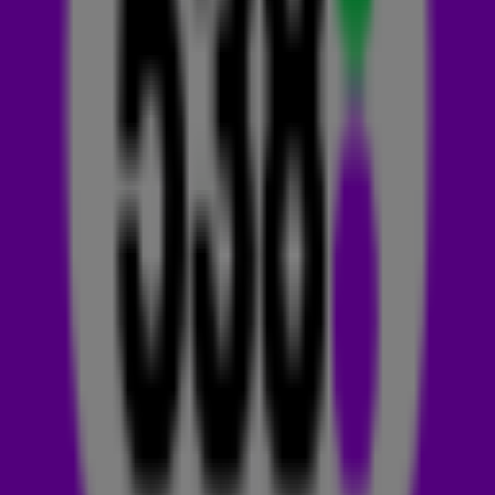
Ken jij deze wereldhit nog? 🌍
Terwijl explosieve 90’s popmuziek 24 jaar geleden helemaal
booming
was, kwam de Zweedse zangeres Emilia met het
rustige nummer Big Big World. En dat bleek een goede zet!
De track kwam in september 1998 uit in Zweden en een paar
weken later stond hij in verschillende Europese landen in de
hitlijsten. De kwetsbare stem van Emilia, de emotionele tekst
en een zwart-witte videoclip bleken de perfecte
ingrediënten voor een grote hit!
I CAN SEE THE FIRST LEAVES FALLING...
Het nummer gaat over meisje dat zich groot probeert te
houden in deze grote boze wereld wanneer haar vriend haar
verlaat, maar stiekem weet ze dat ze hem veel gaat missen.
In het nummer maakt Emilia de verbinding tussen eenzame
gevoelens en de koude en natte herfstdagen. Ondanks dat
het nummer refereert naar de herfst, kwam-ie in Nederland
rond kerst de hitlijsten binnen! De track heeft uiteindelijk