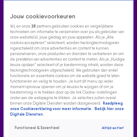
Jouw cookievoorkeuren
Wij en onze
28
partners gebruiken cookies en vergelijkbare
technieken om informatie te verzamelen over jou als gebruiker van
onze website(s), jouw gedrag en jouw apparaten. Als je „Alle
cookies accepteren” selecteert, worden trackingtechnologieën
Home
Acties
Radio luisteren
538 dj's
Shows
Muziek
Evenementen
ingeschakeld om onze advertenties en content te kunnen
VOLG RADIO 538
personaliseren, onze producten en diensten te verbeteren en om
de prestaties van advertenties en content te meten. Als je „Huidige
keuze opslaan” selecteert of je toestemming intrekt, worden deze
trackingtechnologieën uitgeschakeld. We gebruiken dan enkel
Zoeken
functionele en essentiële cookies om de website goed te laten
functioneren en veilig te houden. Je kunt dit menu op ieder
moment opnieuw openen om je keuzes te wijzigen of om je
toestemming in te trekken door op de link Cookie-instellingen
Home
Radio Luisteren
538 Gemist
Acties
Alle zenders
onder aan de webpagina te klikken. Je selecties zullen overal
binnen onze Digitale Diensten worden doorgevoerd.
Raadpleeg
onze Cookieverklaring voor meer informatie.
Bekijk hier onze
Digitale Diensten.
Functioneel & Essentieel
Altijd actief