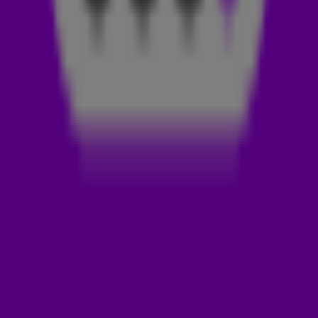
maar liefst 18 weken in de hitlijsten gestaan, waarvan een
aantal weken op de eerste plek.
EEN EENDAGSVLIEG 🪰