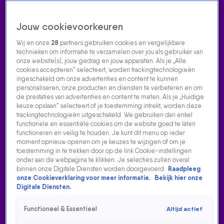
Jouw cookievoorkeuren
Wij en onze
28
partners gebruiken cookies en vergelijkbare
technieken om informatie te verzamelen over jou als gebruiker van
onze website(s), jouw gedrag en jouw apparaten. Als je „Alle
cookies accepteren” selecteert, worden trackingtechnologieën
Home
Acties
Radio luisteren
538 dj's
Shows
Muziek
Evenementen
ingeschakeld om onze advertenties en content te kunnen
VOLG RADIO 538
personaliseren, onze producten en diensten te verbeteren en om
de prestaties van advertenties en content te meten. Als je „Huidige
keuze opslaan” selecteert of je toestemming intrekt, worden deze
trackingtechnologieën uitgeschakeld. We gebruiken dan enkel
Zoeken
functionele en essentiële cookies om de website goed te laten
functioneren en veilig te houden. Je kunt dit menu op ieder
moment opnieuw openen om je keuzes te wijzigen of om je
toestemming in te trekken door op de link Cookie-instellingen
Home
Radio Luisteren
538 Gemist
Acties
Alle zenders
onder aan de webpagina te klikken. Je selecties zullen overal
binnen onze Digitale Diensten worden doorgevoerd.
Raadpleeg
onze Cookieverklaring voor meer informatie.
Bekijk hier onze
Digitale Diensten.
Functioneel & Essentieel
Altijd actief