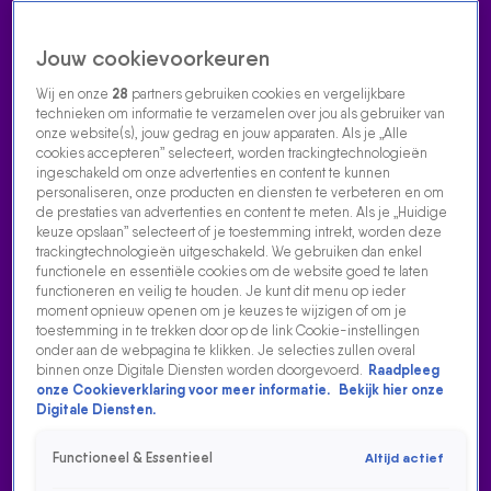
Jouw cookievoorkeuren
Wij en onze
28
partners gebruiken cookies en vergelijkbare
technieken om informatie te verzamelen over jou als gebruiker van
onze website(s), jouw gedrag en jouw apparaten. Als je „Alle
cookies accepteren” selecteert, worden trackingtechnologieën
Home
Acties
Radio luisteren
538 dj's
Shows
Muziek
Evenementen
ingeschakeld om onze advertenties en content te kunnen
VOLG RADIO 538
personaliseren, onze producten en diensten te verbeteren en om
de prestaties van advertenties en content te meten. Als je „Huidige
keuze opslaan” selecteert of je toestemming intrekt, worden deze
trackingtechnologieën uitgeschakeld. We gebruiken dan enkel
Zoeken
functionele en essentiële cookies om de website goed te laten
functioneren en veilig te houden. Je kunt dit menu op ieder
moment opnieuw openen om je keuzes te wijzigen of om je
toestemming in te trekken door op de link Cookie-instellingen
Home
Radio Luisteren
538 Gemist
Acties
Alle zenders
onder aan de webpagina te klikken. Je selecties zullen overal
binnen onze Digitale Diensten worden doorgevoerd.
Raadpleeg
onze Cookieverklaring voor meer informatie.
Bekijk hier onze
Digitale Diensten.
Functioneel & Essentieel
Altijd actief