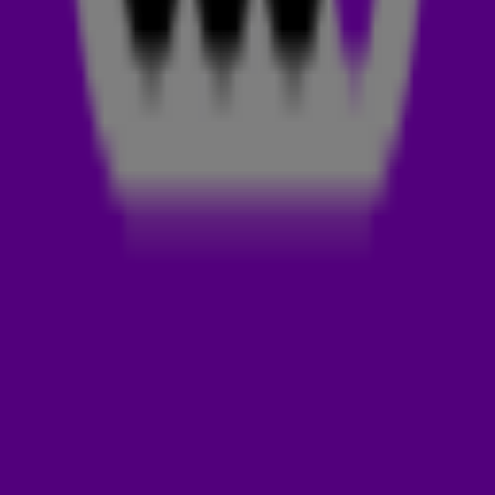
voor 538 Presents: Bruno Mars. Dat wil je absoluut niet
missen! 🕺✨
BRUNO MARS IS TERUG
Het is bijna tien jaar geleden dat Bruno Mars voor het laatst
met zo’n grootschalige tour de wereld over ging. In 2026
doet hij dat opnieuw met maar liefst veertig
stadionconcerten in Europa, het Verenigd Koninkrijk en
Noord-Amerika. The Romantic Tour is daarmee zijn eerste
volledige stadiontournee. Voor de shows in Amsterdam
neemt hij ook nog eens DJ Pee .Wee (het alter ego van
Anderson .Paak) en Victoria Monét mee.
538 FAVOURITE
En alsof dat nog niet genoeg is, kondigde Bruno Mars deze
week ook zijn nieuwe album The Romantic aan. Het album
verschijnt op 27 februari, maar de eerste single I Just Might
hoor je deze week al extra vaak op Radio 538 als
538