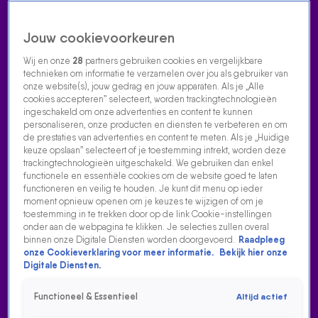
Jouw cookievoorkeuren
Wij en onze
28
partners gebruiken cookies en vergelijkbare
technieken om informatie te verzamelen over jou als gebruiker van
onze website(s), jouw gedrag en jouw apparaten. Als je „Alle
cookies accepteren” selecteert, worden trackingtechnologieën
Home
Acties
Radio luisteren
538 dj's
Shows
Muziek
Evenementen
ingeschakeld om onze advertenties en content te kunnen
VOLG RADIO 538
personaliseren, onze producten en diensten te verbeteren en om
de prestaties van advertenties en content te meten. Als je „Huidige
keuze opslaan” selecteert of je toestemming intrekt, worden deze
trackingtechnologieën uitgeschakeld. We gebruiken dan enkel
Zoeken
functionele en essentiële cookies om de website goed te laten
functioneren en veilig te houden. Je kunt dit menu op ieder
moment opnieuw openen om je keuzes te wijzigen of om je
toestemming in te trekken door op de link Cookie-instellingen
Home
Radio Luisteren
538 Gemist
Acties
Alle zenders
onder aan de webpagina te klikken. Je selecties zullen overal
binnen onze Digitale Diensten worden doorgevoerd.
Raadpleeg
onze Cookieverklaring voor meer informatie.
Bekijk hier onze
Digitale Diensten.
Functioneel & Essentieel
Altijd actief