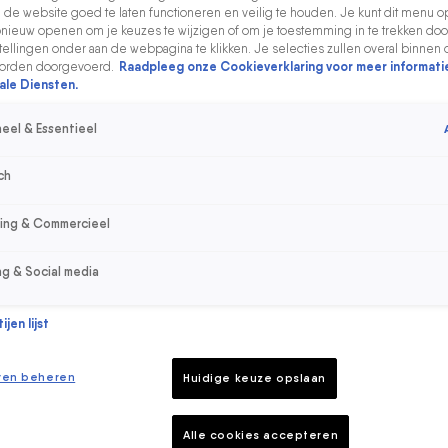
de website goed te laten functioneren en veilig te houden. Je kunt dit menu o
ieuw openen om je keuzes te wijzigen of om je toestemming in te trekken door
ellingen onder aan de webpagina te klikken. Je selecties zullen overal binnen 
orden doorgevoerd.
Raadpleeg onze Cookieverklaring voor meer informati
ale Diensten.
eel & Essentieel
ch
sing & Commercieel
ng & Social media
jen lijst
ren beheren
Huidige keuze opslaan
Alle cookies accepteren