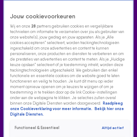
Jouw cookievoorkeuren
Wij en onze
28
partners gebruiken cookies en vergelijkbare
technieken om informatie te verzamelen over jou als gebruiker van
onze website(s), jouw gedrag en jouw apparaten. Als je „Alle
cookies accepteren” selecteert, worden trackingtechnologieën
Home
Acties
Radio luisteren
538 dj's
Shows
Muziek
Evenementen
ingeschakeld om onze advertenties en content te kunnen
VOLG RADIO 538
personaliseren, onze producten en diensten te verbeteren en om
de prestaties van advertenties en content te meten. Als je „Huidige
keuze opslaan” selecteert of je toestemming intrekt, worden deze
trackingtechnologieën uitgeschakeld. We gebruiken dan enkel
Zoeken
functionele en essentiële cookies om de website goed te laten
functioneren en veilig te houden. Je kunt dit menu op ieder
moment opnieuw openen om je keuzes te wijzigen of om je
toestemming in te trekken door op de link Cookie-instellingen
Home
Radio Luisteren
538 Gemist
Acties
Alle zenders
onder aan de webpagina te klikken. Je selecties zullen overal
binnen onze Digitale Diensten worden doorgevoerd.
Raadpleeg
onze Cookieverklaring voor meer informatie.
Bekijk hier onze
Digitale Diensten.
Functioneel & Essentieel
Altijd actief