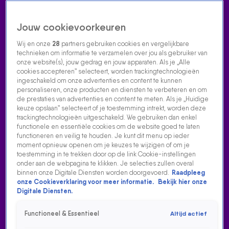
Jouw cookievoorkeuren
Wij en onze
28
partners gebruiken cookies en vergelijkbare
technieken om informatie te verzamelen over jou als gebruiker van
onze website(s), jouw gedrag en jouw apparaten. Als je „Alle
cookies accepteren” selecteert, worden trackingtechnologieën
Home
Acties
Radio luisteren
538 dj's
Shows
Muziek
Evenementen
ingeschakeld om onze advertenties en content te kunnen
VOLG RADIO 538
personaliseren, onze producten en diensten te verbeteren en om
de prestaties van advertenties en content te meten. Als je „Huidige
keuze opslaan” selecteert of je toestemming intrekt, worden deze
trackingtechnologieën uitgeschakeld. We gebruiken dan enkel
Zoeken
functionele en essentiële cookies om de website goed te laten
functioneren en veilig te houden. Je kunt dit menu op ieder
moment opnieuw openen om je keuzes te wijzigen of om je
toestemming in te trekken door op de link Cookie-instellingen
Home
Radio Luisteren
538 Gemist
Acties
Alle zenders
onder aan de webpagina te klikken. Je selecties zullen overal
binnen onze Digitale Diensten worden doorgevoerd.
Raadpleeg
onze Cookieverklaring voor meer informatie.
Bekijk hier onze
Digitale Diensten.
Functioneel & Essentieel
Altijd actief