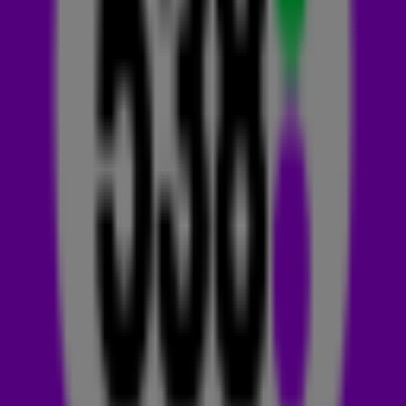
Good (Blue), of als het nummer Some Say van Nea.
Het
succes van Blue is dus voer voor andere artiesten, maar waar
gaat het nummer eigenlijk over?
Even terug naar 1999, toen Blue (Da Ba Dee) hoog in de
hitlijsten stond. Iedereen kende het deuntje en zong de
tekst van voor naar achteren mee, maar waar gaat het
nummer eigenlijk over? En hoe zorgde een te lang
telefoonnummer voor de naam Eiffel 65? Je checkt het
hieronder.
WIE IS EIFFEL 65?
Eiffel 65 bestaat uit Jeffrey Jey, Maurizio Lobina en Gabry
Ponte (die je kan kennen van de hits
Thunder
,
We Could Be
Together
en
Call Me
). Allemaal Italianen die van de één op de
andere dag wereldberoemd werden. Maar hoe kwamen ze
dan bij elkaar? Nou dat is eigenlijk heel simpel: ze werkten
allemaal bij hetzelfde platenlabel en ook nog eens in