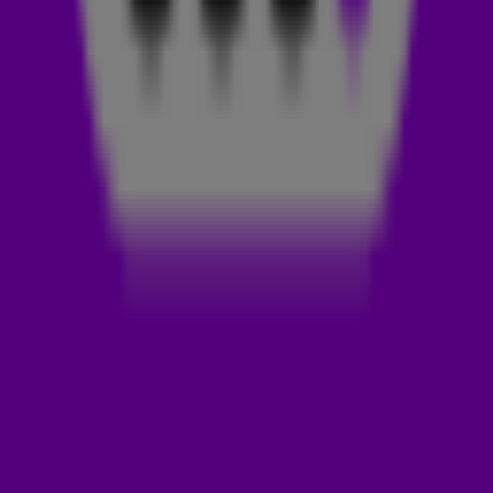
hetzelfde gebouw. Op een dag zat pianist Marizio Lobina
lekker te pingelen op z’n piano, toen manager Massimo
Gabutti ineens langsliep. Hij werd betoverd door het
pianodeuntje en vroeg dj Gabry Ponte mee te helpen.
Binnen een uur lag er een instrumentele track, maar ja… daar
scoor je geen hit mee! Gelukkig was zanger Jeffrey Jey ook
aanwezig die dag. Hij schreef in een half uur drie
verschillende lyrics. Een ‘normale’ variant, een ‘mwah’ versie
én één met een gekke tekst. Je kan wel raden welke het is
geworden!
HET VERHAAL ACHTER BLUE (DA BA DEE)
I’m Blue, Da Ba Dee Da Ba Di...
het lijken wat willekeurige
klanken, maar het betekent wél wat! Het betekent
niets
namelijk
! Dat klinkt vaag hè? En zo is de track van Eiffel
65 ook precies bedoeld.
Jeffrey koos expres voor het woord
blue
, omdat iedereen
daarbij aan iets anders denkt. De één vindt dat het liedje