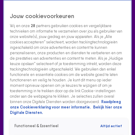
Jouw cookievoorkeuren
Wij en onze
28
partners gebruiken cookies en vergelijkbare
technieken om informatie te verzamelen over jou als gebruiker van
onze website(s), jouw gedrag en jouw apparaten. Als je „Alle
cookies accepteren” selecteert, worden trackingtechnologieën
Home
Acties
Radio luisteren
538 dj's
Shows
Muziek
Evenementen
ingeschakeld om onze advertenties en content te kunnen
VOLG RADIO 538
personaliseren, onze producten en diensten te verbeteren en om
de prestaties van advertenties en content te meten. Als je „Huidige
keuze opslaan” selecteert of je toestemming intrekt, worden deze
trackingtechnologieën uitgeschakeld. We gebruiken dan enkel
Zoeken
functionele en essentiële cookies om de website goed te laten
functioneren en veilig te houden. Je kunt dit menu op ieder
moment opnieuw openen om je keuzes te wijzigen of om je
toestemming in te trekken door op de link Cookie-instellingen
Home
Radio Luisteren
538 Gemist
Acties
Alle zenders
onder aan de webpagina te klikken. Je selecties zullen overal
binnen onze Digitale Diensten worden doorgevoerd.
Raadpleeg
onze Cookieverklaring voor meer informatie.
Bekijk hier onze
Digitale Diensten.
Functioneel & Essentieel
Altijd actief