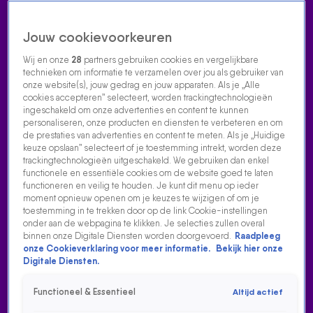
Jouw cookievoorkeuren
Wij en onze
28
partners gebruiken cookies en vergelijkbare
technieken om informatie te verzamelen over jou als gebruiker van
onze website(s), jouw gedrag en jouw apparaten. Als je „Alle
cookies accepteren” selecteert, worden trackingtechnologieën
Home
Acties
Radio luisteren
538 dj's
Shows
Muziek
Evenementen
ingeschakeld om onze advertenties en content te kunnen
VOLG RADIO 538
personaliseren, onze producten en diensten te verbeteren en om
de prestaties van advertenties en content te meten. Als je „Huidige
keuze opslaan” selecteert of je toestemming intrekt, worden deze
trackingtechnologieën uitgeschakeld. We gebruiken dan enkel
Zoeken
functionele en essentiële cookies om de website goed te laten
functioneren en veilig te houden. Je kunt dit menu op ieder
moment opnieuw openen om je keuzes te wijzigen of om je
toestemming in te trekken door op de link Cookie-instellingen
Home
Radio Luisteren
538 Gemist
Acties
Alle zenders
onder aan de webpagina te klikken. Je selecties zullen overal
binnen onze Digitale Diensten worden doorgevoerd.
Raadpleeg
onze Cookieverklaring voor meer informatie.
Bekijk hier onze
Digitale Diensten.
Functioneel & Essentieel
Altijd actief