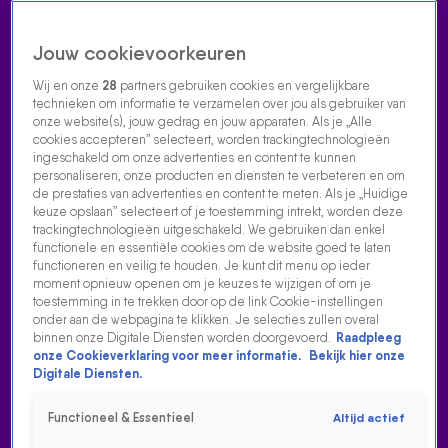
Jouw cookievoorkeuren
Wij en onze
28
partners gebruiken cookies en vergelijkbare
technieken om informatie te verzamelen over jou als gebruiker van
onze website(s), jouw gedrag en jouw apparaten. Als je „Alle
cookies accepteren” selecteert, worden trackingtechnologieën
Home
Acties
Radio luisteren
538 dj's
Shows
Muziek
Evenementen
ingeschakeld om onze advertenties en content te kunnen
VOLG RADIO 538
personaliseren, onze producten en diensten te verbeteren en om
de prestaties van advertenties en content te meten. Als je „Huidige
keuze opslaan” selecteert of je toestemming intrekt, worden deze
trackingtechnologieën uitgeschakeld. We gebruiken dan enkel
Zoeken
functionele en essentiële cookies om de website goed te laten
functioneren en veilig te houden. Je kunt dit menu op ieder
moment opnieuw openen om je keuzes te wijzigen of om je
toestemming in te trekken door op de link Cookie-instellingen
Home
Radio Luisteren
538 Gemist
Acties
Alle zenders
onder aan de webpagina te klikken. Je selecties zullen overal
binnen onze Digitale Diensten worden doorgevoerd.
Raadpleeg
onze Cookieverklaring voor meer informatie.
Bekijk hier onze
Digitale Diensten.
Functioneel & Essentieel
Altijd actief