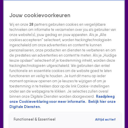
Jouw cookievoorkeuren
Wij en onze
28
partners gebruiken cookies en vergelijkbare
technieken om informatie te verzamelen over jou als gebruiker van
onze website(s), jouw gedrag en jouw apparaten. Als je „Alle
cookies accepteren” selecteert, worden trackingtechnologieën
Home
Acties
Radio luisteren
538 dj's
Shows
Muziek
Evenementen
ingeschakeld om onze advertenties en content te kunnen
VOLG RADIO 538
personaliseren, onze producten en diensten te verbeteren en om
de prestaties van advertenties en content te meten. Als je „Huidige
keuze opslaan” selecteert of je toestemming intrekt, worden deze
trackingtechnologieën uitgeschakeld. We gebruiken dan enkel
Zoeken
functionele en essentiële cookies om de website goed te laten
functioneren en veilig te houden. Je kunt dit menu op ieder
moment opnieuw openen om je keuzes te wijzigen of om je
toestemming in te trekken door op de link Cookie-instellingen
Home
Radio Luisteren
538 Gemist
Acties
Alle zenders
onder aan de webpagina te klikken. Je selecties zullen overal
binnen onze Digitale Diensten worden doorgevoerd.
Raadpleeg
onze Cookieverklaring voor meer informatie.
Bekijk hier onze
Digitale Diensten.
Functioneel & Essentieel
Altijd actief