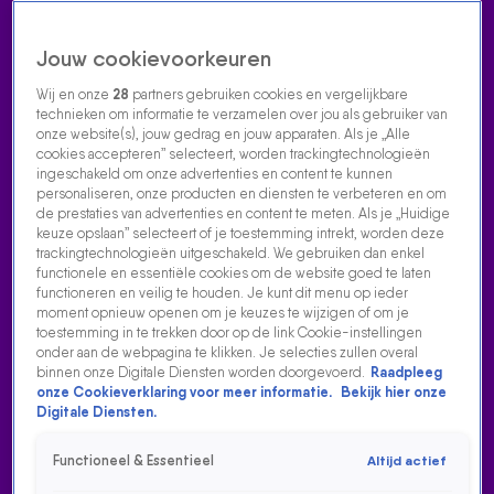
Jouw cookievoorkeuren
Wij en onze
28
partners gebruiken cookies en vergelijkbare
technieken om informatie te verzamelen over jou als gebruiker van
onze website(s), jouw gedrag en jouw apparaten. Als je „Alle
cookies accepteren” selecteert, worden trackingtechnologieën
Home
Acties
Radio luisteren
538 dj's
Shows
Muziek
Evenementen
ingeschakeld om onze advertenties en content te kunnen
VOLG RADIO 538
personaliseren, onze producten en diensten te verbeteren en om
de prestaties van advertenties en content te meten. Als je „Huidige
keuze opslaan” selecteert of je toestemming intrekt, worden deze
trackingtechnologieën uitgeschakeld. We gebruiken dan enkel
Zoeken
functionele en essentiële cookies om de website goed te laten
functioneren en veilig te houden. Je kunt dit menu op ieder
moment opnieuw openen om je keuzes te wijzigen of om je
toestemming in te trekken door op de link Cookie-instellingen
Home
Radio Luisteren
538 Gemist
Acties
Alle zenders
onder aan de webpagina te klikken. Je selecties zullen overal
binnen onze Digitale Diensten worden doorgevoerd.
Raadpleeg
onze Cookieverklaring voor meer informatie.
Bekijk hier onze
Digitale Diensten.
Functioneel & Essentieel
Altijd actief