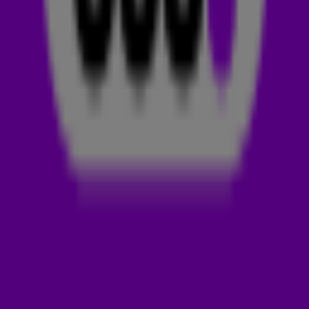
Dance Smash
. Dit is de dancetrack waarvan wij denken: deze
gaat stijgen in de hitlijsten! Deze week is-ie voor Sam Feldt,
JVKE en Anitta met hun nieuwe track vol liefde: Mi Amor.
Luister het nummer snel hieronder.👇
SAM FELDT
Sammy Renders, beter bekend als Sam Feldt, is een
Brabantse dj die de hele wereld over reist om zijn platen op
festivals te draaien. Hij begon in 2013 met het remixen van
verschillende tracks, zoals On Trees and Birds and Fire van I
Am Oak.
Sam brak in 2015 internationaal door met de track
Show Me
Love
, waarvoor hij samenwerkte met Robin S. Andere tracks
die je van de Brabantse dj kan kennen zijn
Memories
,
Crying
On The Dancefloor
in samenwerking met
Jonas Blue
,
Way
Back Home
met
Conor Maynard
en SHAUN en
Post Malone
die
hij maakte met
RANI
.