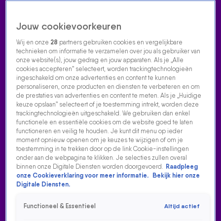
Jouw cookievoorkeuren
Wij en onze
28
partners gebruiken cookies en vergelijkbare
technieken om informatie te verzamelen over jou als gebruiker van
onze website(s), jouw gedrag en jouw apparaten. Als je „Alle
cookies accepteren” selecteert, worden trackingtechnologieën
Home
Acties
Radio luisteren
538 dj's
Shows
Muziek
Evenementen
ingeschakeld om onze advertenties en content te kunnen
VOLG RADIO 538
personaliseren, onze producten en diensten te verbeteren en om
de prestaties van advertenties en content te meten. Als je „Huidige
keuze opslaan” selecteert of je toestemming intrekt, worden deze
trackingtechnologieën uitgeschakeld. We gebruiken dan enkel
Zoeken
functionele en essentiële cookies om de website goed te laten
functioneren en veilig te houden. Je kunt dit menu op ieder
moment opnieuw openen om je keuzes te wijzigen of om je
toestemming in te trekken door op de link Cookie-instellingen
Home
Radio Luisteren
538 Gemist
Acties
Alle zenders
onder aan de webpagina te klikken. Je selecties zullen overal
binnen onze Digitale Diensten worden doorgevoerd.
Raadpleeg
onze Cookieverklaring voor meer informatie.
Bekijk hier onze
Digitale Diensten.
Functioneel & Essentieel
Altijd actief