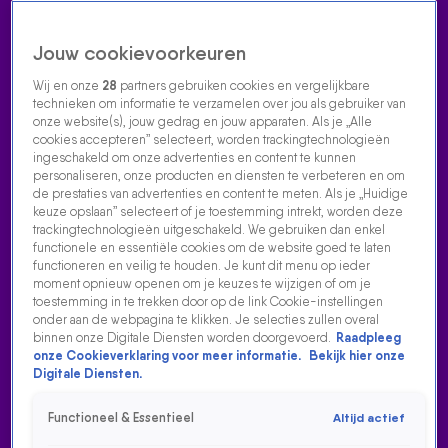
Jouw cookievoorkeuren
Wij en onze
28
partners gebruiken cookies en vergelijkbare
technieken om informatie te verzamelen over jou als gebruiker van
onze website(s), jouw gedrag en jouw apparaten. Als je „Alle
cookies accepteren” selecteert, worden trackingtechnologieën
Home
Acties
Radio luisteren
538 dj's
Shows
Muziek
Evenementen
ingeschakeld om onze advertenties en content te kunnen
VOLG RADIO 538
personaliseren, onze producten en diensten te verbeteren en om
de prestaties van advertenties en content te meten. Als je „Huidige
keuze opslaan” selecteert of je toestemming intrekt, worden deze
trackingtechnologieën uitgeschakeld. We gebruiken dan enkel
Zoeken
functionele en essentiële cookies om de website goed te laten
functioneren en veilig te houden. Je kunt dit menu op ieder
moment opnieuw openen om je keuzes te wijzigen of om je
toestemming in te trekken door op de link Cookie-instellingen
Home
Radio Luisteren
538 Gemist
Acties
Alle zenders
onder aan de webpagina te klikken. Je selecties zullen overal
binnen onze Digitale Diensten worden doorgevoerd.
Raadpleeg
onze Cookieverklaring voor meer informatie.
Bekijk hier onze
Digitale Diensten.
Functioneel & Essentieel
Altijd actief