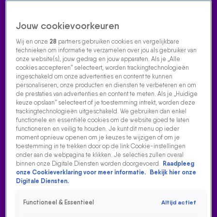
Jouw cookievoorkeuren
Wij en onze
28
partners gebruiken cookies en vergelijkbare
technieken om informatie te verzamelen over jou als gebruiker van
onze website(s), jouw gedrag en jouw apparaten. Als je „Alle
cookies accepteren” selecteert, worden trackingtechnologieën
Home
Acties
Radio luisteren
538 dj's
Shows
Muziek
Evenementen
ingeschakeld om onze advertenties en content te kunnen
VOLG RADIO 538
personaliseren, onze producten en diensten te verbeteren en om
de prestaties van advertenties en content te meten. Als je „Huidige
keuze opslaan” selecteert of je toestemming intrekt, worden deze
trackingtechnologieën uitgeschakeld. We gebruiken dan enkel
Zoeken
functionele en essentiële cookies om de website goed te laten
functioneren en veilig te houden. Je kunt dit menu op ieder
moment opnieuw openen om je keuzes te wijzigen of om je
toestemming in te trekken door op de link Cookie-instellingen
Home
Radio Luisteren
538 Gemist
Acties
Alle zenders
onder aan de webpagina te klikken. Je selecties zullen overal
binnen onze Digitale Diensten worden doorgevoerd.
Raadpleeg
onze Cookieverklaring voor meer informatie.
Bekijk hier onze
Digitale Diensten.
Functioneel & Essentieel
Altijd actief